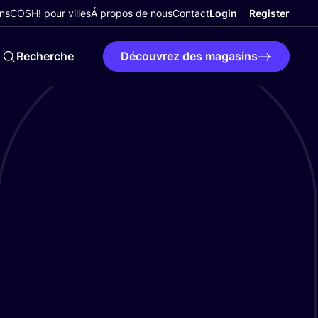
ns
COSH! pour villes
Á propos de nous
Contact
Login
Register
Recherche
Découvrez des magasins