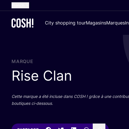
French
English
City shopping tour
Magasins
Marques
I
Dutch
Spanish
German
Croatian
MARQUE
Rise Clan
Cette marque a été incluse dans
COSH
! grâce à une contri­bu­
bou­tiques ci-dessous.