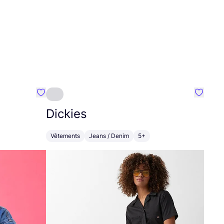
Préféré {nom}
Préféré
Dickies
Vêtements
Jeans / Denim
5+