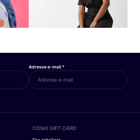
Adresse e-mail
*
COSH! GIFT CARD
For retailers