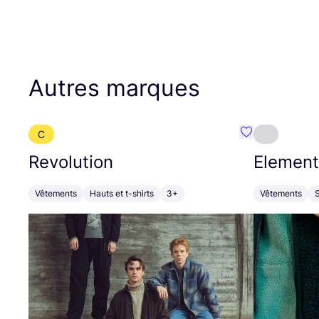
Autres marques
C
Préféré {nom}
Revolution
Element
Vêtements
Hauts et t-shirts
3+
Vêtements