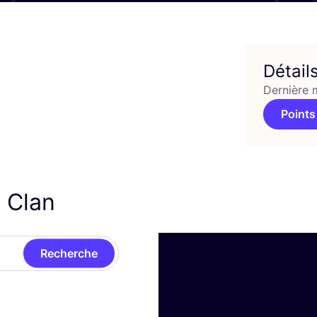
Détail
Dernière 
Points
e Clan
Recherche