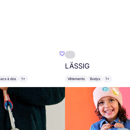
Préféré {nom}
LÄSSIG
Sacs à dos
1+
Vêtements
Bodys
1+