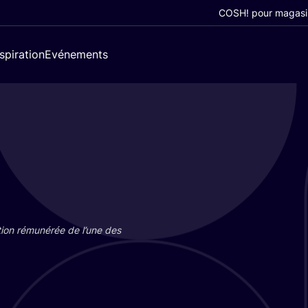
COSH! pour magasi
nspiration
Evénements
tion rému­né­rée de l’une des