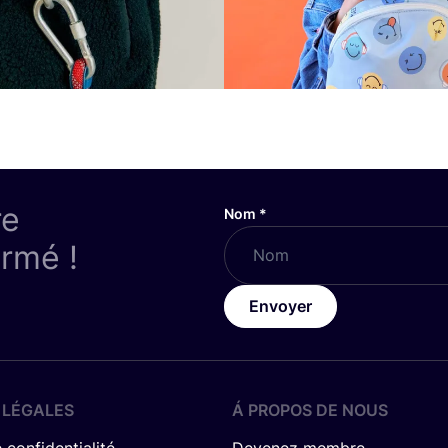
re
Nom
*
ormé !
Envoyer
 LÉGALES
Á PROPOS DE NOUS
 confidentialité
Devenez membre