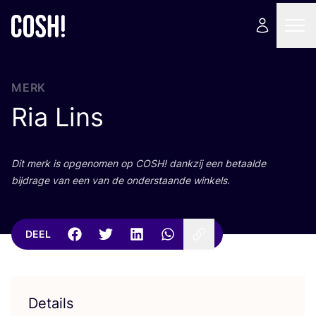
MERK
Ria Lins
Dit merk is opge­no­men op
COSH
! dank­zij een betaal­de
bij­dra­ge van een van de onder­staan­de winkels.
DEEL
Details