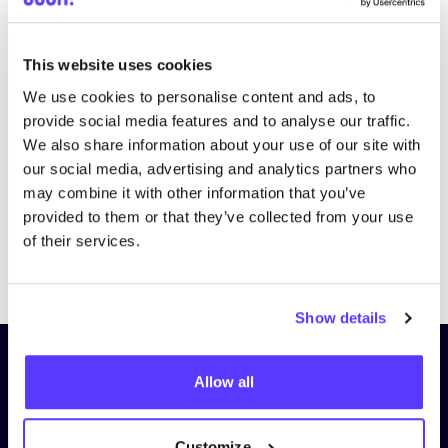
This website uses cookies
We use cookies to personalise content and ads, to
provide social media features and to analyse our traffic.
We also share information about your use of our site with
our social media, advertising and analytics partners who
may combine it with other information that you’ve
provided to them or that they’ve collected from your use
of their services.
Previous
Next
Show details
Schrijf je in op onze nieuwsbrief
Allow all
en blijf op de hoogte!
Voornaam
*
Customize