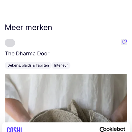
Meer merken
Favo
The Dharma Door
C
Dekens, plaids & Tapijten
Interieur
K