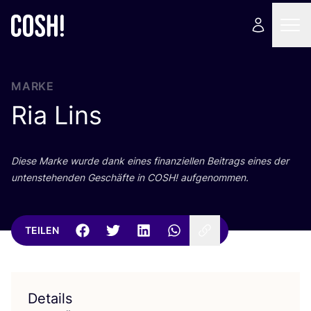
MARKE
Ria Lins
Die­se Mar­ke wur­de dank eines finan­zi­el­len Bei­trags eines der
unten­ste­hen­den Geschäf­te in
COSH
! aufgenommen.
TEILEN
Details