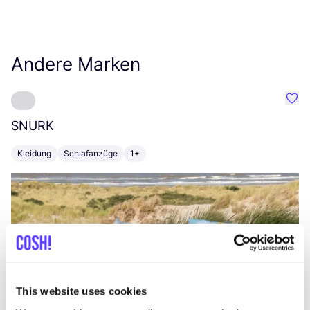
Andere Marken
Favo
SNURK
Su
Kleidung
Schlafanzüge
1+
T
This website uses cookies