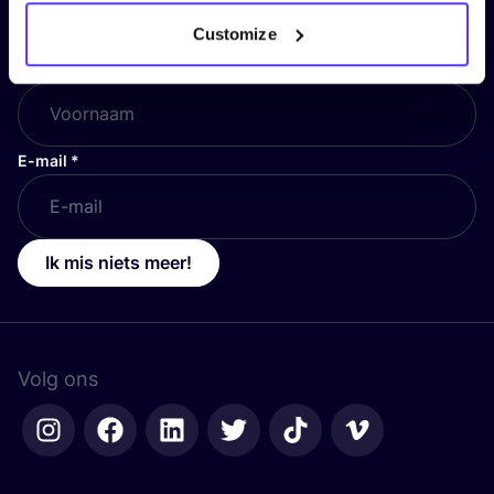
en blijf op de hoogte!
Customize
Voornaam
*
E-mail
*
Ik mis niets meer!
Volg ons