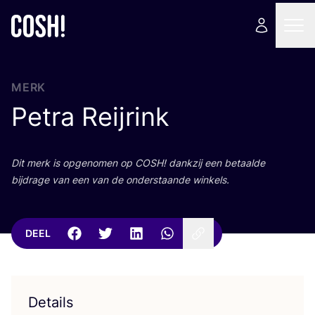
MERK
Petra Reijrink
Dit merk is opge­no­men op
COSH
! dank­zij een betaal­de
bij­dra­ge van een van de onder­staan­de winkels.
DEEL
Details