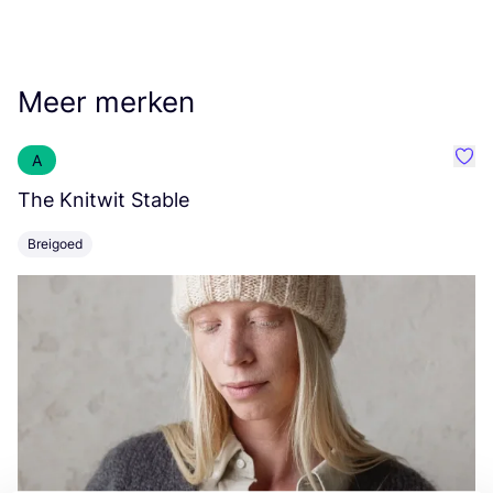
Meer merken
A
Favo
The Knitwit Stable
T
Breigoed