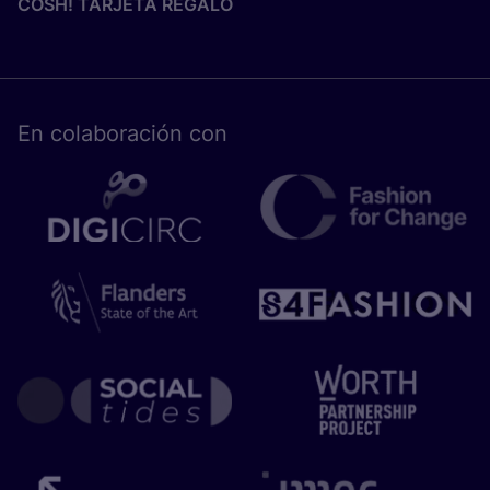
COSH! TARJETA REGALO
En cola­bo­ra­ción con