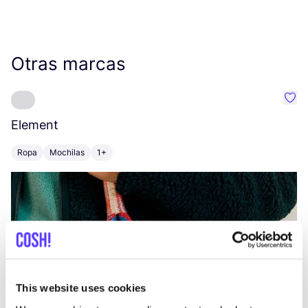
Otras marcas
Favo
Element
C
Ropa
Mochilas
1+
Z
This website uses cookies