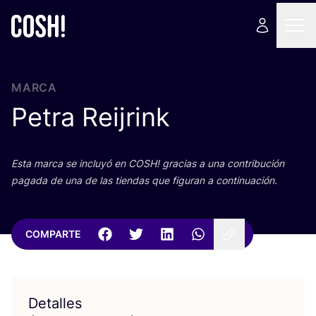
MARCA
Petra Reijrink
Esta mar­ca se inclu­yó en
COSH
! gra­cias a una con­tri­bu­ción
paga­da de una de las tien­das que figu­ran a continuación.
COMPARTE
Detalles