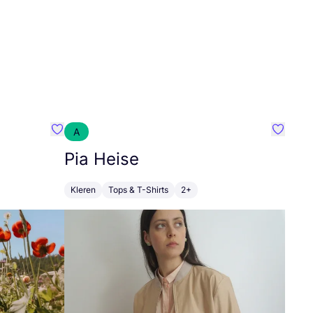
A
Favoriete {naam}
Favorie
Pia Heise
Kleren
Tops & T-Shirts
2+