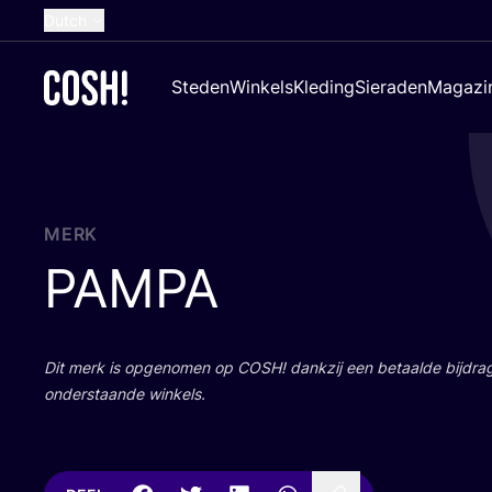
Dutch
English
Steden
Winkels
Kleding
Sieraden
Magazi
French
Spanish
German
Croatian
MERK
PAMPA
Dit merk is opge­no­men op
COSH
! dank­zij een betaal­de bij­dr
onder­staan­de winkels.