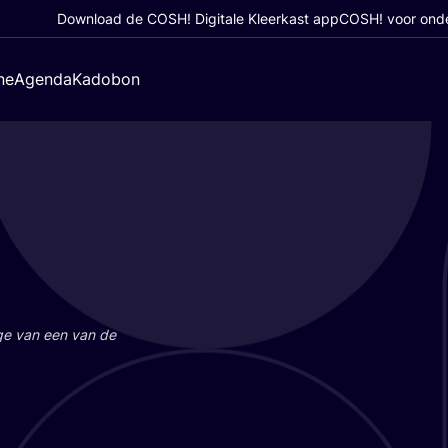
Download de COSH! Digitale Kleerkast app
COSH! voor ond
ne
Agenda
Kadobon
a­ge van een van de