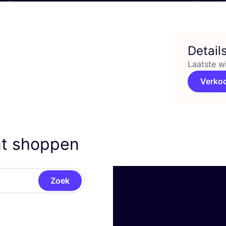
Detail
Laatste w
Verko
t shoppen
Zoek