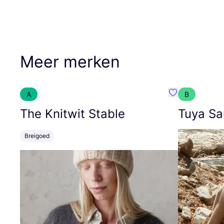
Meer merken
A
B
Favoriete {naa
The Knitwit Stable
Tuya Sa
Breigoed