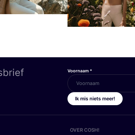
sbrief
Voornaam
*
Ik mis niets meer!
OVER
COSH
!