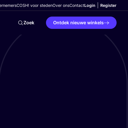
ernemers
COSH! voor steden
Over ons
Contact
Login
Register
Zoek
Ontdek nieuwe winkels