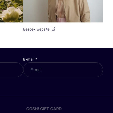
Bezoek website
E-mail
*
COSH! GIFT CARD