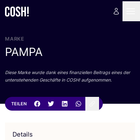
MARKE
PAMPA
Die­se Mar­ke wur­de dank eines finan­zi­el­len Bei­trags eines der
unten­ste­hen­den Geschäf­te in
COSH
! aufgenommen.
TEILEN
Details