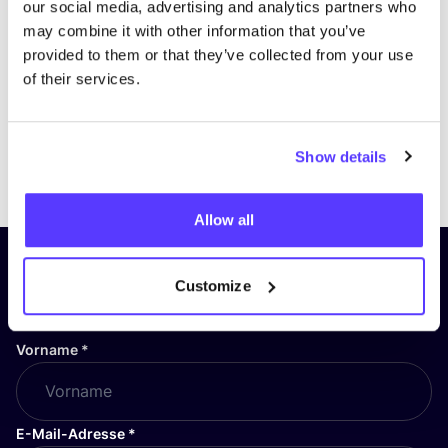
our social media, advertising and analytics partners who
may combine it with other information that you’ve
provided to them or that they’ve collected from your use
of their services.
Show details
Previous
Next
Allow all
Abonniere unseren Newsletter
Customize
und bleibe auf dem Laufenden!
Vorname
*
E-Mail-Adresse
*