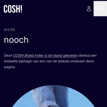
MERK
nooch
Deze
COSH
! Brand Index is tot stand geko­men
dank­zij een
betaal­de bij­dra­ge van een van de win­kels onder­aan deze
pagina.