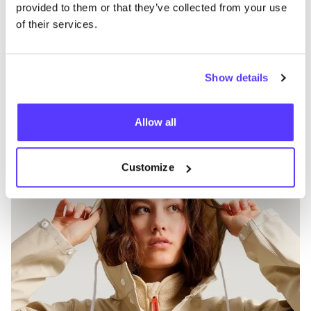
provided to them or that they’ve collected from your use
of their services.
Meer merken
Show details
Favo
Tretorn
V
Allow all
Kleren
Jassen
4+
Customize