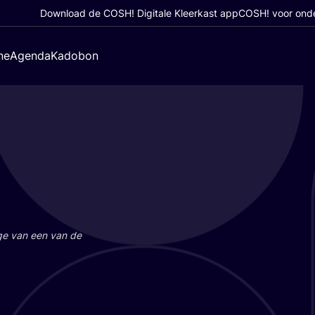
Download de COSH! Digitale Kleerkast app
COSH! voor ond
ne
Agenda
Kadobon
a­ge van een van de