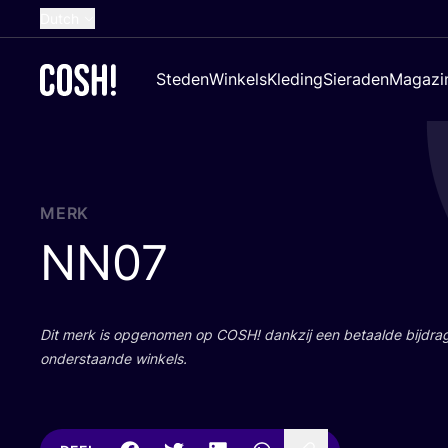
Dutch
English
Steden
Winkels
Kleding
Sieraden
Magazi
French
Spanish
German
Croatian
MERK
NN
07
Dit merk is opge­no­men op
COSH
! dank­zij een betaal­de bij­dr
onder­staan­de winkels.