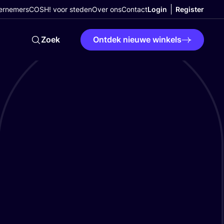
ernemers
COSH! voor steden
Over ons
Contact
Login
Register
Zoek
Ontdek nieuwe winkels