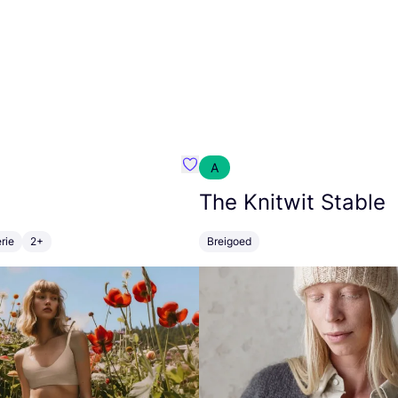
A
m}
Favoriete {naam}
The Knitwit Stable
rie
2+
Breigoed