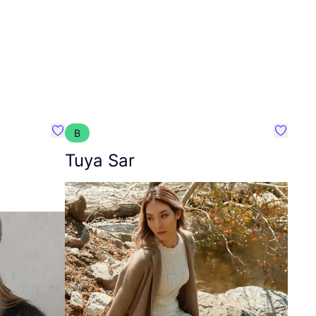
B
Favoriete {naam}
Favorie
Tuya Sar