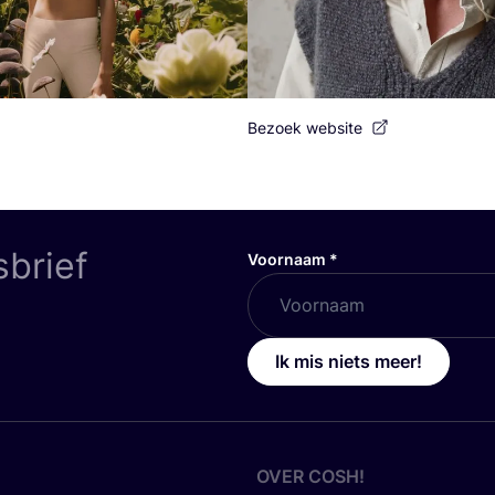
Bezoek website
sbrief
Voornaam
*
Ik mis niets meer!
OVER
COSH
!