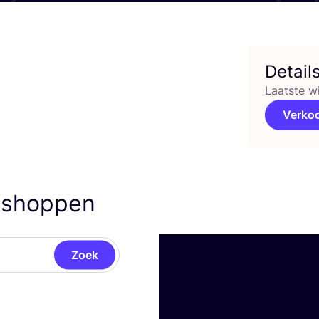
Detail
Laatste w
Verko
 shoppen
Zoek