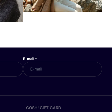
E-mail
*
COSH! GIFT CARD