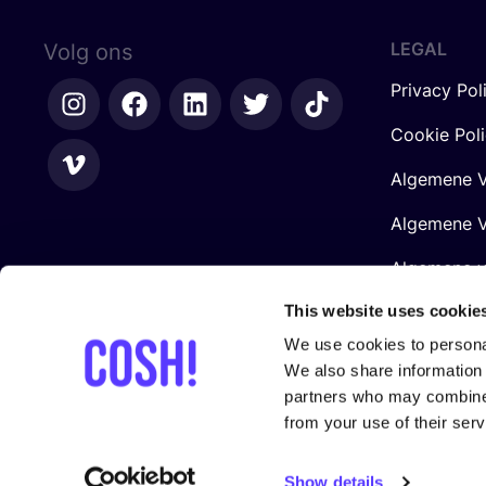
LEGAL
Volg ons
Privacy Pol
Cookie Pol
Algemene V
Algemene V
Algemene 
Retailers
This website uses cookie
We use cookies to personal
We also share information 
partners who may combine i
from your use of their serv
Gesteund door
Show details