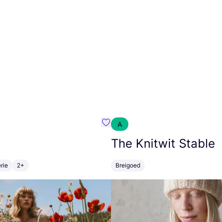
A
m}
Favoriete {naam}
The Knitwit Stable
rie
2+
Breigoed