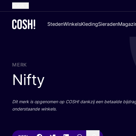
Dutch
English
Steden
Winkels
Kleding
Sieraden
Magazi
French
Spanish
German
Croatian
MERK
Nifty
Dit merk is opge­no­men op
COSH
! dank­zij een betaal­de bij­dr
onder­staan­de winkels.