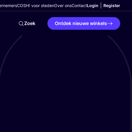
ernemers
COSH! voor steden
Over ons
Contact
Login
Register
Zoek
Ontdek nieuwe winkels