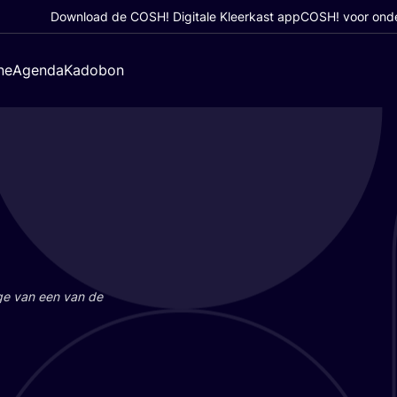
Download de COSH! Digitale Kleerkast app
COSH! voor ond
ne
Agenda
Kadobon
a­ge van een van de