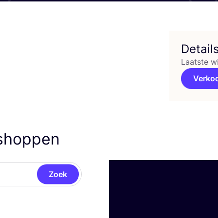
Detail
Laatste w
Verko
 shoppen
Zoek