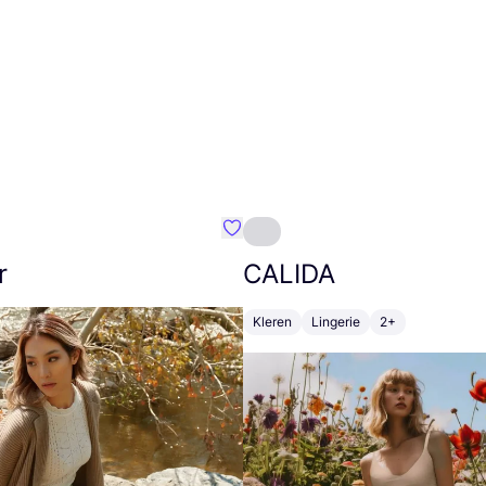
m}
Favoriete {naam}
r
CALIDA
Kleren
Lingerie
2+