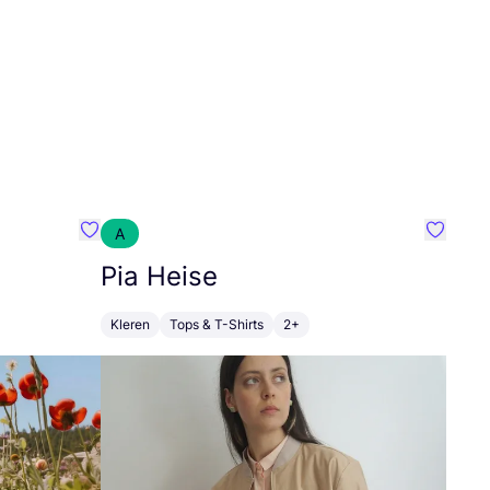
A
Favoriete {naam}
Favorie
Pia Heise
Kleren
Tops & T-Shirts
2+