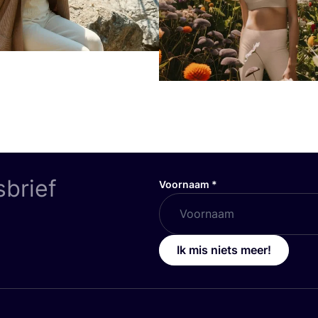
sbrief
Voornaam
*
Ik mis niets meer!