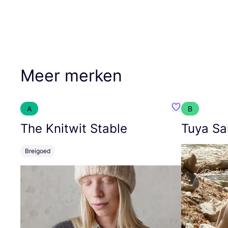
Meer merken
A
B
Favoriete {naa
The Knitwit Stable
Tuya Sa
Breigoed