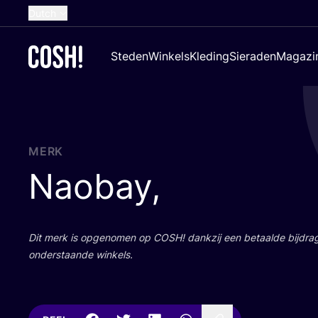
Dutch
English
Steden
Winkels
Kleding
Sieraden
Magazi
French
Spanish
German
Croatian
MERK
Naobay,
Dit merk is opge­no­men op
COSH
! dank­zij een betaal­de bij­dr
onder­staan­de winkels.