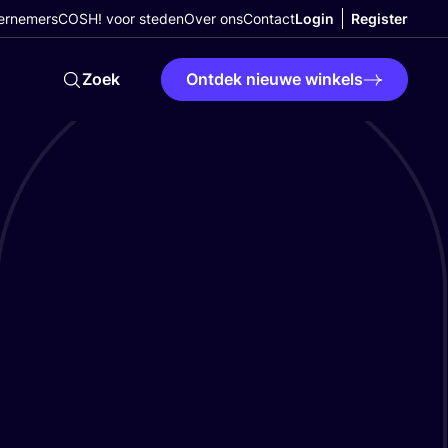
ernemers
COSH! voor steden
Over ons
Contact
Login
Register
Zoek
Ontdek nieuwe winkels