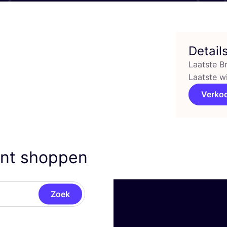
Detail
Laatste B
Laatste w
Verko
unt shoppen
Zoek