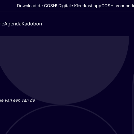
Download de COSH! Digitale Kleerkast app
COSH! voor ond
ne
Agenda
Kadobon
a­ge van een van de