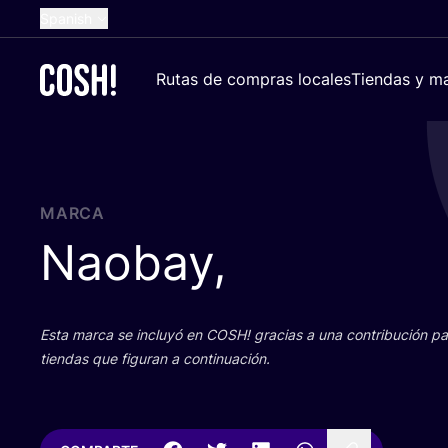
Spanish
English
Rutas de compras locales
Tiendas y ma
Dutch
French
German
Croatian
MARCA
Naobay,
Esta mar­ca se inclu­yó en
COSH
! gra­cias a una con­tri­bu­ción 
tien­das que figu­ran a continuación.