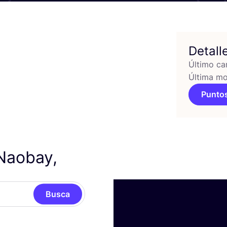
Detall
Último ca
Última mo
Puntos
Naobay,
Busca