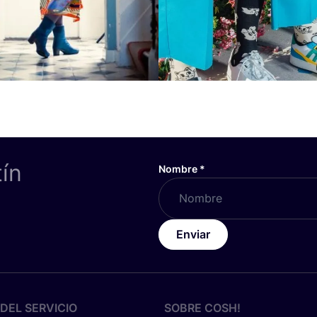
tín
Nombre
*
Enviar
DEL SERVICIO
SOBRE
COSH
!