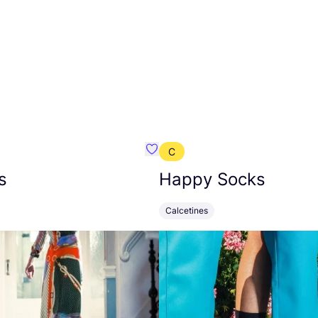
C
mbre}
Favoritos {nombre}
s
Happy Socks
Calcetines