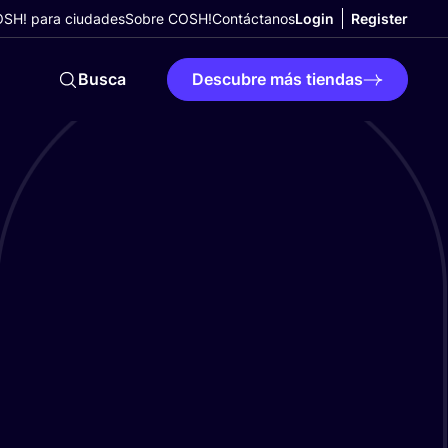
SH! para ciudades
Sobre COSH!
Contáctanos
Login
Register
Busca
Descubre más tiendas