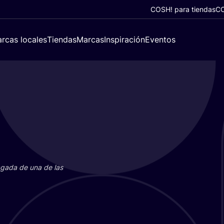
COSH! para tiendas
CO
rcas locales
Tiendas
Marcas
Inspiración
Eventos
paga­da de una de las