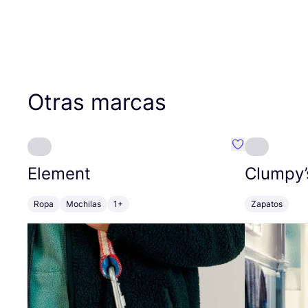
Otras marcas
Favoritos {no
Element
Clumpy’
Ropa
Mochilas
1+
Zapatos