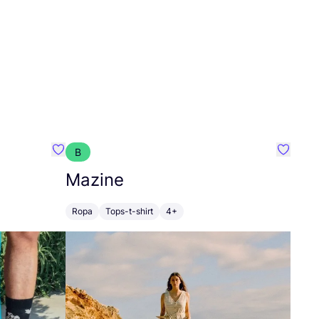
B
Favoritos {nombre}
Favorit
Mazine
Ropa
Tops-t-shirt
4+