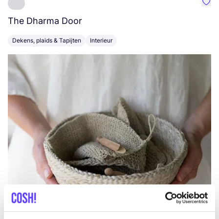
Favo
The Dharma Door
C
Dekens, plaids & Tapijten
Interieur
K