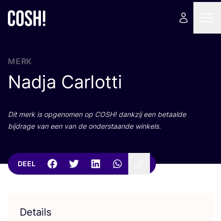
MERK
Nadja Carlotti
Dit merk is opge­no­men op
COSH
! dank­zij een betaal­de
bij­dra­ge van een van de onder­staan­de winkels.
DEEL
Details