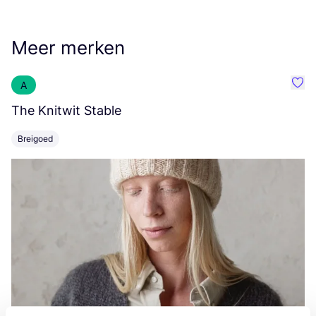
Meer merken
A
Favo
The Knitwit Stable
T
Breigoed