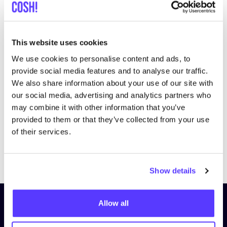
This website uses cookies
We use cookies to personalise content and ads, to
Bezoek website
provide social media features and to analyse our traffic.
We also share information about your use of our site with
our social media, advertising and analytics partners who
may combine it with other information that you’ve
provided to them or that they’ve collected from your use
of their services.
Previous
Next
Show details
Allow all
Schrijf je in op onze nieuwsbrief
en blijf op de hoogte!