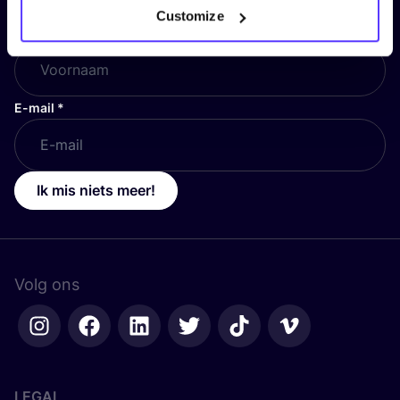
Customize
Voornaam
*
E-mail
*
Ik mis niets meer!
Volg ons
LEGAL