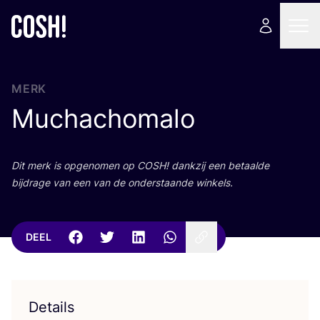
MERK
Muchachomalo
Dit merk is opge­no­men op
COSH
! dank­zij een betaal­de
bij­dra­ge van een van de onder­staan­de winkels.
DEEL
Details