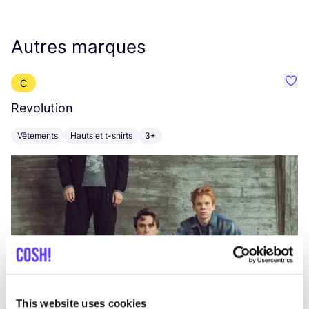
Autres marques
C
Préf
Revolution
E
Vêtements
Hauts et t-shirts
3+
V
This website uses cookies