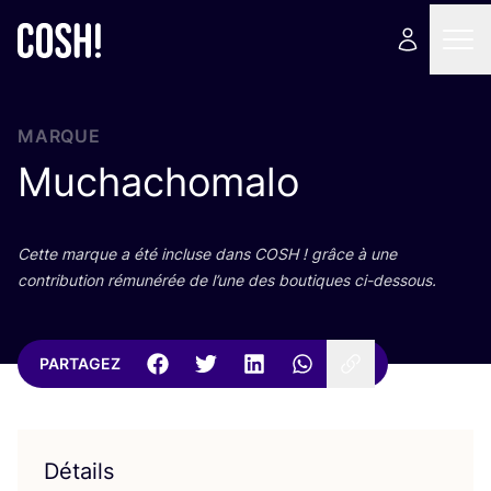
MARQUE
Muchachomalo
Cette marque a été incluse dans
COSH
! grâce à une
contri­bu­tion rému­né­rée de l’une des bou­tiques ci-dessous.
PARTAGEZ
Détails