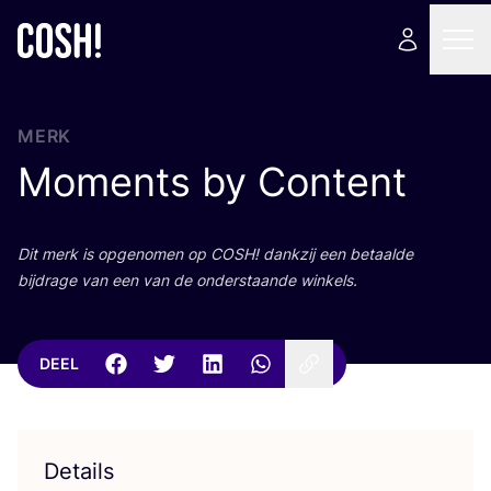
MERK
Moments by Content
Dit merk is opge­no­men op
COSH
! dank­zij een betaal­de
bij­dra­ge van een van de onder­staan­de winkels.
DEEL
Details