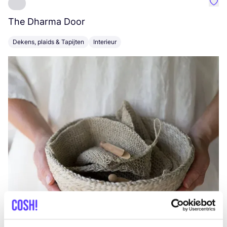
Favo
The Dharma Door
C
Dekens, plaids & Tapijten
Interieur
K