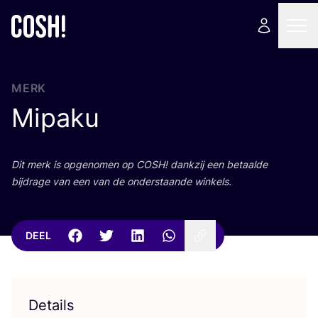
MERK
Mipaku
Dit merk is opge­no­men op
COSH
! dank­zij een betaal­de
bij­dra­ge van een van de onder­staan­de winkels.
DEEL
Details