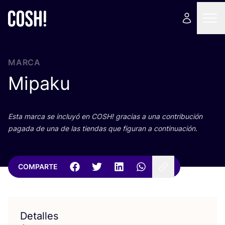
MARCA
Mipaku
Esta mar­ca se inclu­yó en
COSH
! gra­cias a una con­tri­bu­ción
paga­da de una de las tien­das que figu­ran a continuación.
COMPARTE
Detalles