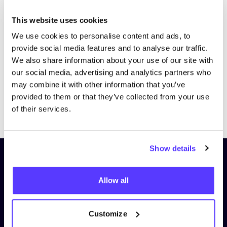
Bezoek website
This website uses cookies
We use cookies to personalise content and ads, to
provide social media features and to analyse our traffic.
We also share information about your use of our site with
our social media, advertising and analytics partners who
may combine it with other information that you’ve
provided to them or that they’ve collected from your use
Previous
Next
of their services.
Show details
Schrijf je in op onze nieuwsbrief
en blijf op de hoogte!
Allow all
Voornaam
*
Customize