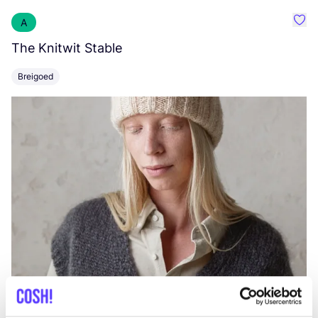
A
Favo
The Knitwit Stable
T
Breigoed