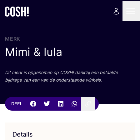
MERK
Mimi
&
lula
Dit merk is opge­no­men op
COSH
! dank­zij een betaal­de
bij­dra­ge van een van de onder­staan­de winkels.
DEEL
Details