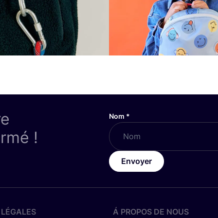
re
Nom
*
ormé !
Envoyer
 LÉGALES
Á PROPOS DE NOUS