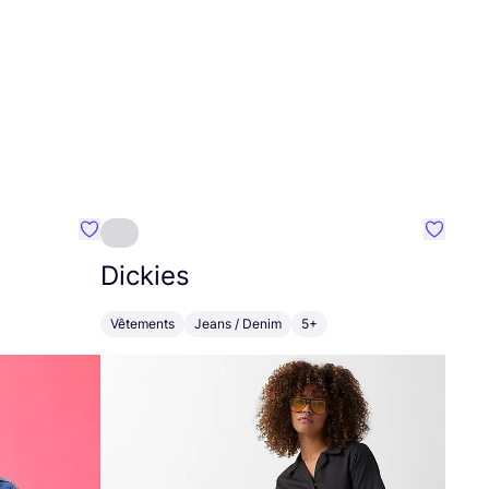
Préféré {nom}
Préféré
Dickies
Vêtements
Jeans / Denim
5+