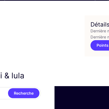
Détail
Dernière 
Dernière 
Points
mi
&
lula
Recherche