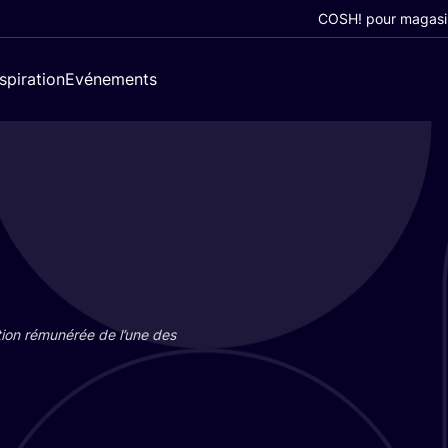
COSH! pour magasi
nspiration
Evénements
tion rému­né­rée de l’une des