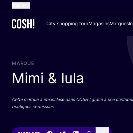
French
English
City shopping tour
Magasins
Marques
I
Dutch
Spanish
German
Croatian
MARQUE
Mimi
&
lula
Cette marque a été incluse dans
COSH
! grâce à une contri­bu­
bou­tiques ci-dessous.