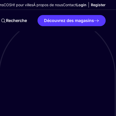
ns
COSH! pour villes
Á propos de nous
Contact
Login
Register
Recherche
Découvrez des magasins