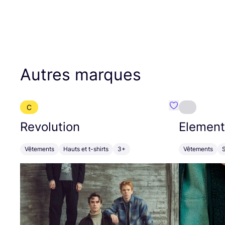
Autres marques
C
Préféré {nom}
Revolution
Element
Vêtements
Hauts et t-shirts
3+
Vêtements