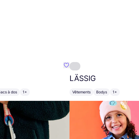
Préféré {nom}
LÄSSIG
Sacs à dos
1+
Vêtements
Bodys
1+