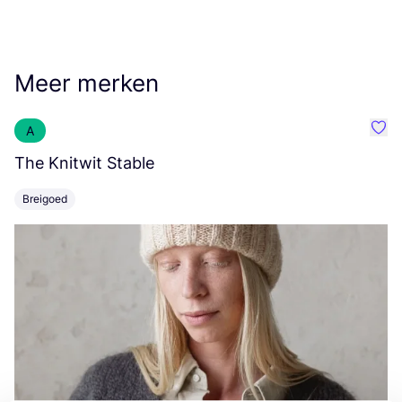
Meer merken
A
Favo
The Knitwit Stable
T
Breigoed