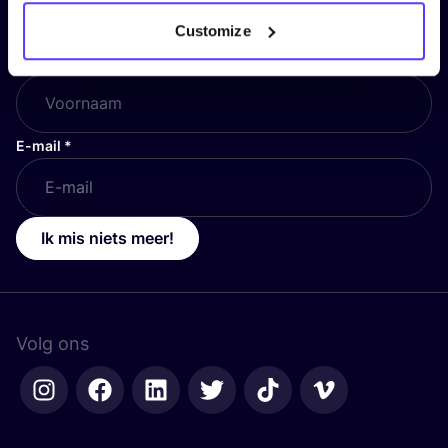
en blijf op de hoogte!
Customize
Voornaam
*
E-mail
*
Ik mis niets meer!
Volg ons