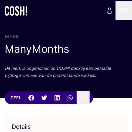
MERK
ManyMonths
Dit merk is opge­no­men op
COSH
! dank­zij een betaal­de
bij­dra­ge van een van de onder­staan­de winkels.
DEEL
Details