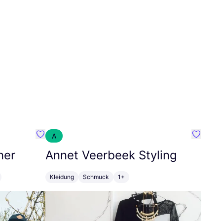
A
Favorit SEC Surf Every Corner
Favorit
ner
Annet Veerbeek Styling
Kleidung
Schmuck
1+