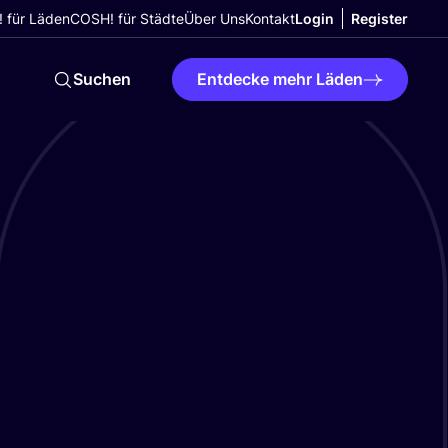
 für Läden
COSH! für Städte
Über Uns
Kontakt
Login
Register
Suchen
Entdecke mehr Läden