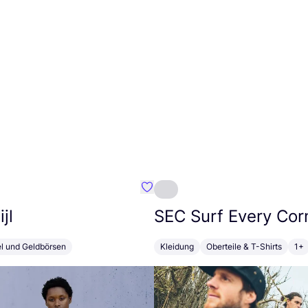
Favorit Susan Bijl
jl
SEC
Surf Every Cor
el und Geldbörsen
Kleidung
Oberteile & T-Shirts
1+