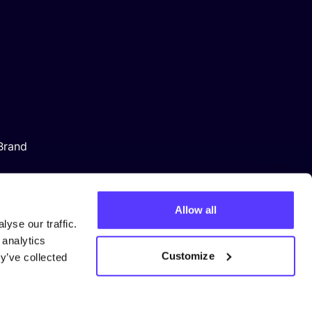
Brand
Allow all
yse our traffic.
 analytics
Customize
y’ve collected