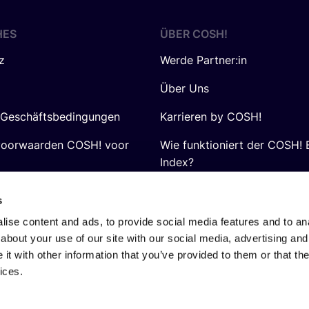
HES
ÜBER
COSH
!
z
Werde Partner:in
Über Uns
 Geschäftsbedingungen
Karrieren by COSH!
voorwaarden COSH! voor
Wie funktioniert der COSH! 
Index?
FAQ
s
ise content and ads, to provide social media features and to anal
about your use of our site with our social media, advertising and
t with other information that you’ve provided to them or that the
ices.