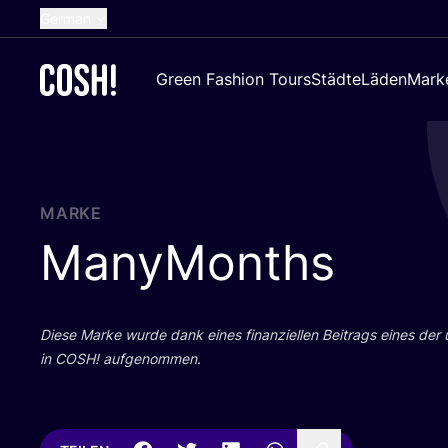
German
English
Green Fashion Tours
Städte
Läden
Mark
Dutch
French
Spanish
Croatian
MARKE
ManyMonths
Die­se Mar­ke wur­de dank eines finan­zi­el­len Bei­trags eines der
in
COSH
! aufgenommen.