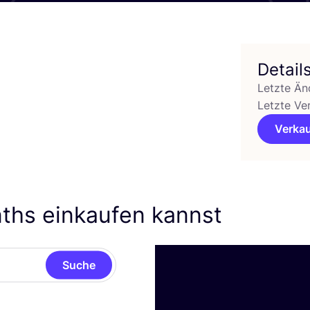
Detail
Letzte Än
Letzte Ve
Verkau
ths einkaufen kannst
Suche