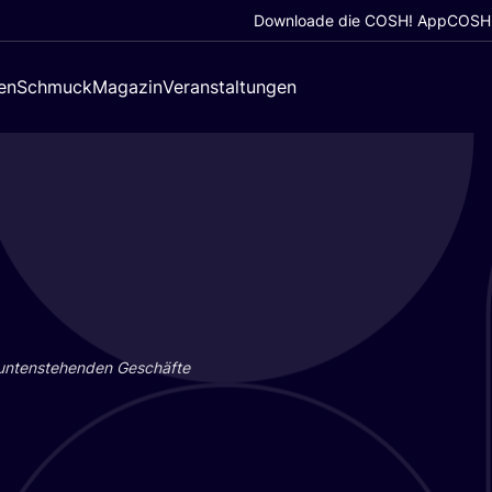
Downloade die COSH! App
COSH!
en
Schmuck
Magazin
Veranstaltungen
 unten­ste­hen­den Geschäf­te