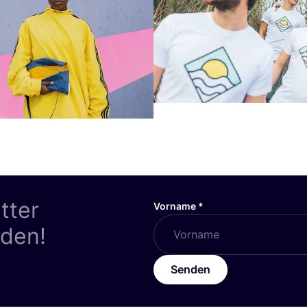
tter
Vorname
*
nden!
Senden