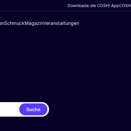
Downloade die COSH! App
COSH!
en
Schmuck
Magazin
Veranstaltungen
Suche