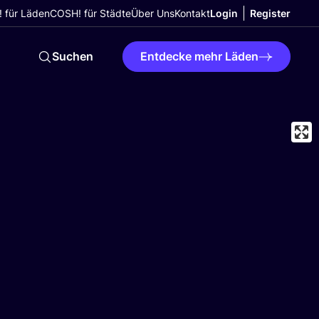
 für Läden
COSH! für Städte
Über Uns
Kontakt
Login
Register
Suchen
Entdecke mehr Läden