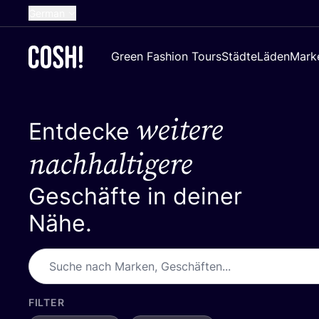
German
English
Green Fashion Tours
Städte
Läden
Mark
Dutch
French
weitere
Spanish
Entdecke
Croatian
nachhaltigere
Geschäfte in deiner
Nähe.
FILTER