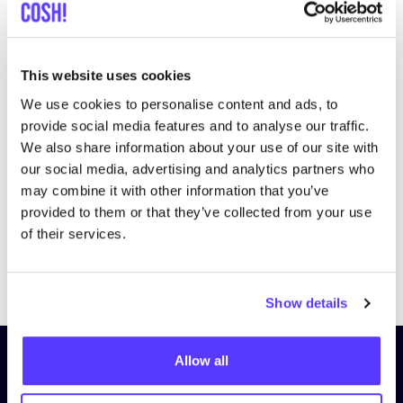
This website uses cookies
We use cookies to personalise content and ads, to
Bezoek website
provide social media features and to analyse our traffic.
We also share information about your use of our site with
our social media, advertising and analytics partners who
may combine it with other information that you’ve
provided to them or that they’ve collected from your use
of their services.
Previous
Next
Show details
Allow all
Schrijf je in op onze nieuwsbrief
en blijf op de hoogte!