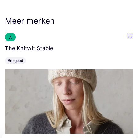
Meer merken
A
Favo
The Knitwit Stable
T
Breigoed