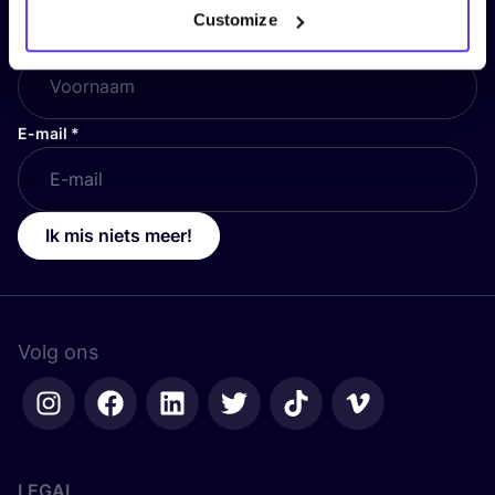
Customize
Voornaam
*
E-mail
*
Ik mis niets meer!
Volg ons
LEGAL