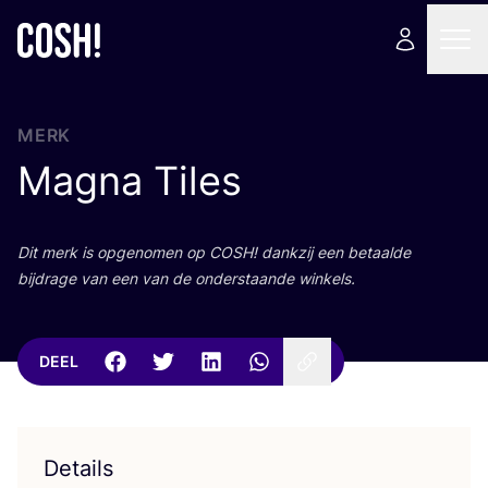
MERK
Magna Tiles
Dit merk is opge­no­men op
COSH
! dank­zij een betaal­de
bij­dra­ge van een van de onder­staan­de winkels.
DEEL
Details