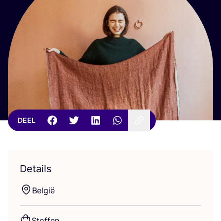
DEEL
Details
Bel­gië
Stof­fen