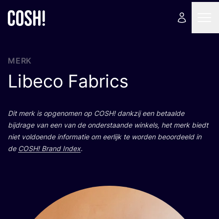
MERK
Libeco Fabrics
Dit merk is opge­no­men op
COSH
! dank­zij een betaal­de
bij­dra­ge van een van de onder­staan­de win­kels, het merk biedt
niet vol­doen­de infor­ma­tie om eer­lijk te wor­den beoor­deeld in
de
COSH
! Brand Index
.