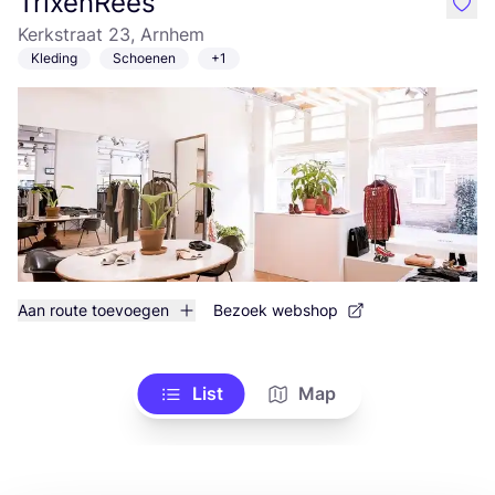
TrixenRees
like
Kerkstraat 23, Arnhem
Kleding
Schoenen
+1
Aan route toevoegen
Bezoek webshop
List
Map