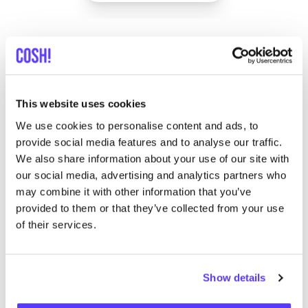
This website uses cookies
We use cookies to personalise content and ads, to
provide social media features and to analyse our traffic.
Meer merken
We also share information about your use of our site with
our social media, advertising and analytics partners who
B
may combine it with other information that you’ve
Favo
provided to them or that they’ve collected from your use
Twothirds
M
of their services.
Kleren
Tops & T-Shirts
8+
K
Show details