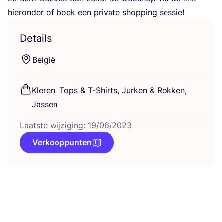
hier­on­der of boek een pri­va­te shop­ping sessie!
Details
Bel­gië
Kle­ren, Tops
&
T‑Shirts, Jur­ken
&
Rok­ken,
Jassen
Laatste wijziging: 19/06/2023
Verkooppunten