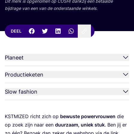
Dit merk is opge­no­men op
COSH
! dank­zij een betaal­de
bij­dra­ge van een van de onder­staan­de winkels.
DEEL
Planeet
Productieketen
Slow fashion
KST­MI­ZED
richt zich op
bewus­te power­vrou­wen
die
op zoek zijn naar een
duur­zaam, uniek stuk
. Ben jij er
zo één? Bezoek dan zeker de web­shop via de link