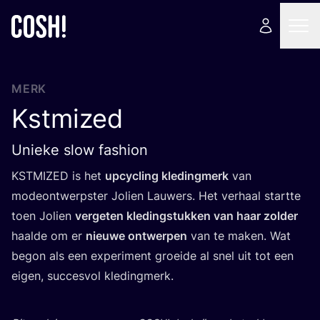
MERK
Kstmized
Unieke slow fashion
KST­MI­ZED
is het
upcy­cling kle­ding­merk
van
mode­ont­werp­ster Jolien Lau­wers. Het ver­haal start­te
toen Jolien
ver­ge­ten kle­ding­stuk­ken van haar zol­der
haal­de om er
nieu­we ont­wer­pen
van te maken. Wat
begon als een expe­ri­ment groei­de al snel uit tot een
eigen, suc­ces­vol kledingmerk.