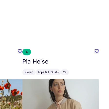
A
Favoriete {naam}
Favorie
Pia Heise
Kleren
Tops & T-Shirts
2+