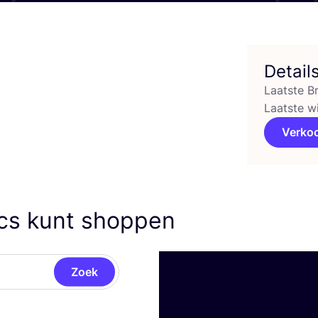
Detail
Laatste B
Laatste w
Verko
ics kunt shoppen
Zoek