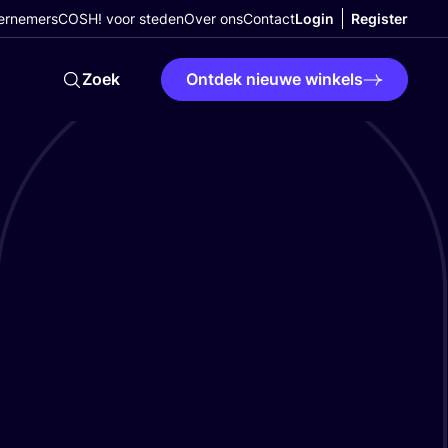
ernemers
COSH! voor steden
Over ons
Contact
Login
Register
Zoek
Ontdek nieuwe winkels