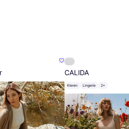
m}
Favoriete {naam}
r
CALIDA
Kleren
Lingerie
2+