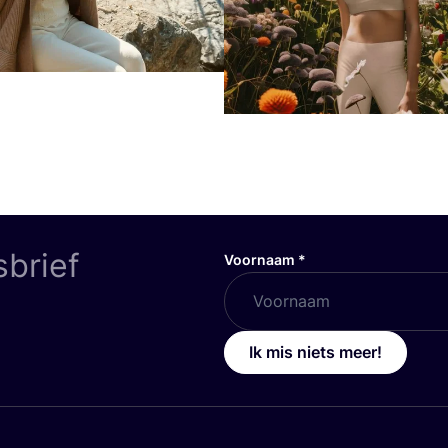
sbrief
Voornaam
*
Ik mis niets meer!