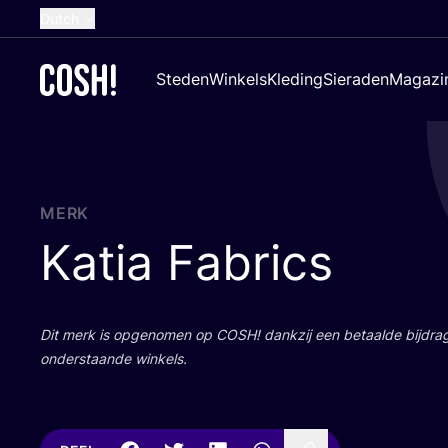
Dutch
English
Steden
Winkels
Kleding
Sieraden
Magazi
French
Spanish
German
Croatian
MERK
Katia Fabrics
Dit merk is opge­no­men op
COSH
! dank­zij een betaal­de bij­dr
onder­staan­de winkels.