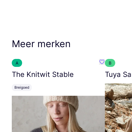
Meer merken
A
B
Favoriete {naa
The Knitwit Stable
Tuya Sa
Breigoed