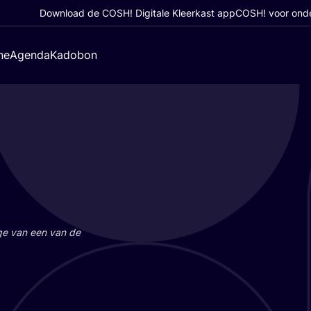
Download de COSH! Digitale Kleerkast app
COSH! voor ond
ne
Agenda
Kadobon
a­ge van een van de