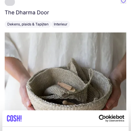
Favo
The Dharma Door
C
Dekens, plaids & Tapijten
Interieur
K