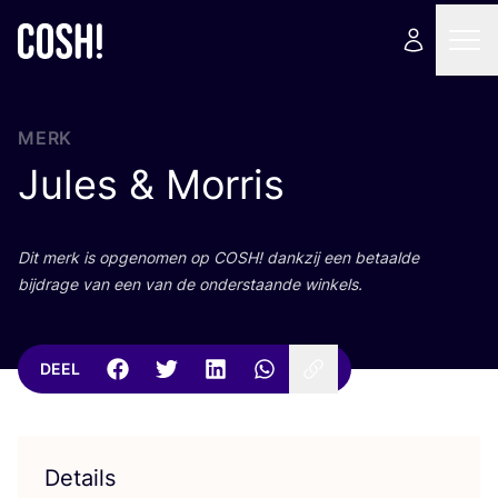
MERK
Jules
&
Morris
Dit merk is opge­no­men op
COSH
! dank­zij een betaal­de
bij­dra­ge van een van de onder­staan­de winkels.
DEEL
Details