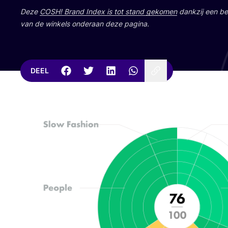
Deze
COSH
! Brand Index is tot stand geko­men
dank­zij een bet
van de win­kels onder­aan deze pagina.
DEEL