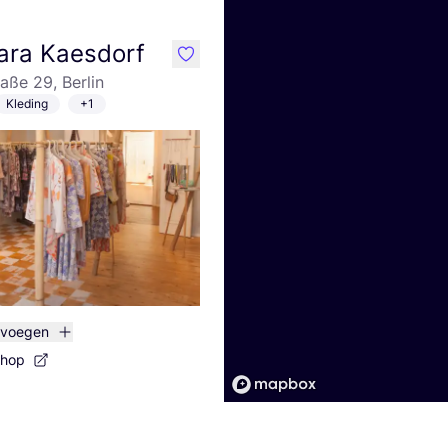
lara Kaesdorf
like
raße 29, Berlin
Kleding
+1
evoegen
shop