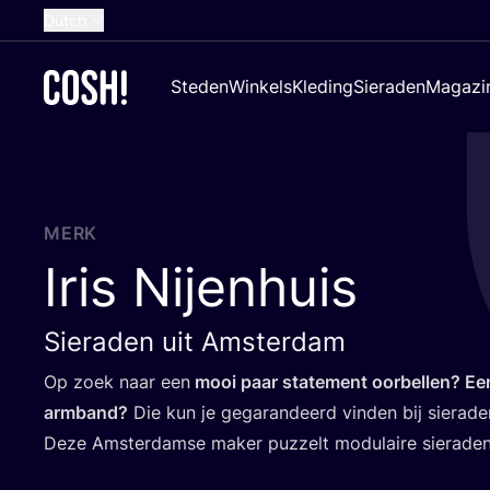
Dutch
English
Steden
Winkels
Kleding
Sieraden
Magazi
French
Spanish
German
Croatian
MERK
Iris Nijenhuis
Sieraden uit Amsterdam
Op zoek naar een
mooi paar sta­te­ment oor­bel­len? Een
arm­band?
Die kun je gega­ran­deerd vin­den bij sie­ra­den­
Deze Amster­dam­se maker puz­zelt modu­lai­re sie­ra­den 