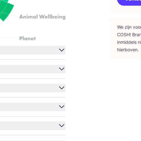
We zijn voo
COSH
! Bra
inmid­dels n
hierboven.