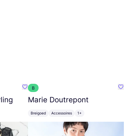
B
Favoriete {naam}
Favorie
ling
Marie Doutrepont
Breigoed
Accessoires
1+