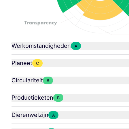
Werkomstandigheden
A
Planeet
C
Circulariteit
B
Productieketen
B
Dierenwelzijn
A