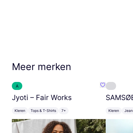
Meer merken
A
Favoriete {naa
Jyoti – Fair Works
SAMSØ
Kleren
Tops & T-Shirts
7+
Kleren
Jean