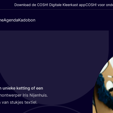
Download de COSH! Digitale Kleerkast app
COSH! voor ond
ne
Agenda
Kadobon
 unie­ke ket­ting of een
ont­wer­per Iris Nij­en­huis.
van stuk­jes textiel.