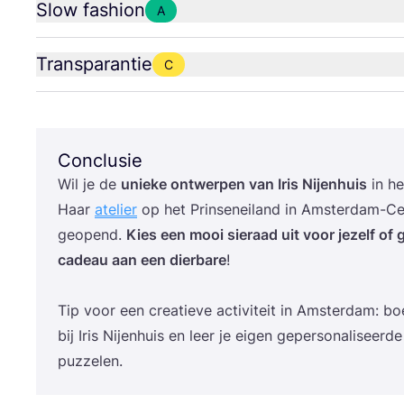
Slow fashion
A
Transparantie
C
Conclusie
Wil je de
unie­ke ont­wer­pen van Iris Nij­en­huis
in he
Haar
ate­lier
op het Prin­sen­ei­land in Amster­dam-C
geo­pend.
Kies een mooi sie­raad uit voor jezelf of g
cadeau aan een dier­ba­re
!
Tip voor een cre­a­tie­ve acti­vi­teit in Amster­dam: 
bij Iris Nij­en­huis en leer je eigen geper­so­na­li­seer­d
puzzelen.