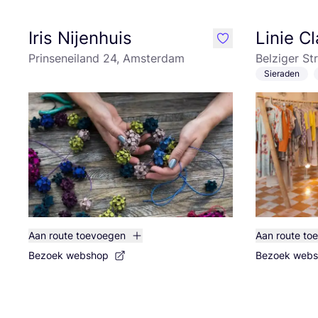
Iris Nijenhuis
Linie C
like
Prinseneiland 24, Amsterdam
Belziger St
Sieraden
Aan route toevoegen
Aan route to
Bezoek webshop
Bezoek web