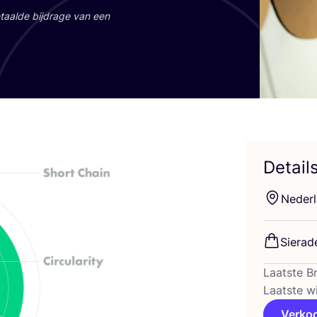
aal­de bij­dra­ge van een
Detail
Neder­
Sie­ra­
Laatste B
Laatste w
Verko