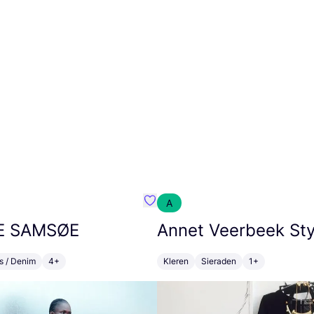
A
m}
Favoriete {naam}
E
SAMSØE
Annet Veerbeek Sty
s / Denim
4+
Kleren
Sieraden
1+