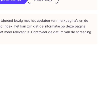
rt­du­rend bezig met het upda­ten van merk­pa­gi­na’s en de
nd Index, het kan zijn dat de infor­ma­tie op deze pagi­na
iet meer rele­vant is. Con­tro­leer de datum van de scree­ning