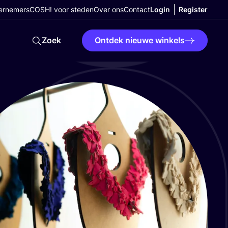
ernemers
COSH! voor steden
Over ons
Contact
Login
Register
Zoek
Ontdek nieuwe winkels