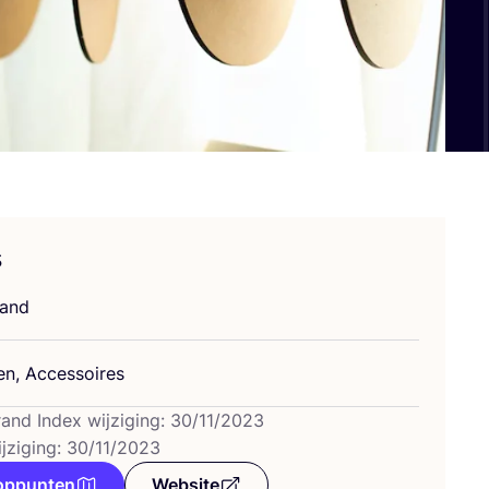
s
land
den, Accessoires
rand Index wijziging: 30/11/2023
ijziging: 30/11/2023
oppunten
Website