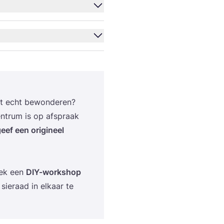
t echt bewon­de­ren?
en­trum is op afspraak
eef een ori­gi­neel
boek een
DIY-work­shop
e sie­raad in elkaar te