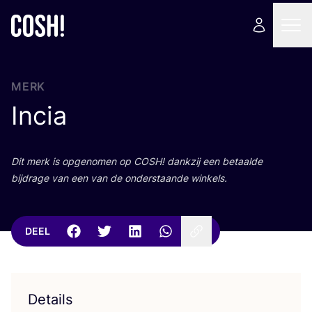
MERK
Incia
Dit merk is opge­no­men op
COSH
! dank­zij een betaal­de
bij­dra­ge van een van de onder­staan­de winkels.
DEEL
Details