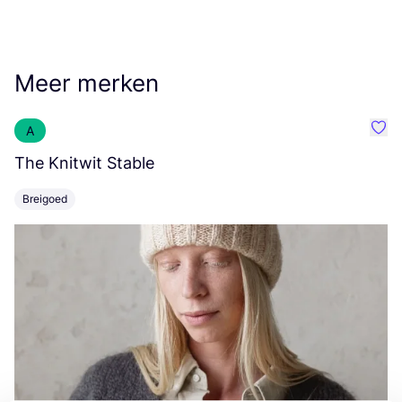
Meer merken
A
Favo
The Knitwit Stable
T
Breigoed