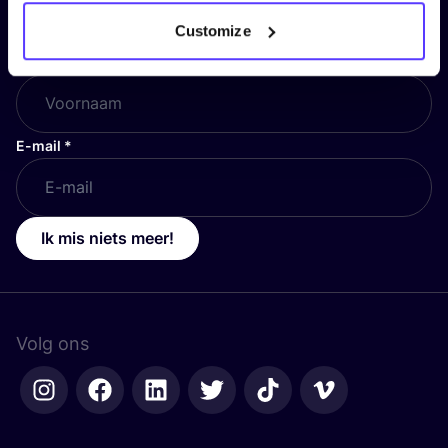
en blijf op de hoogte!
Customize
Voornaam
*
E-mail
*
Ik mis niets meer!
Volg ons