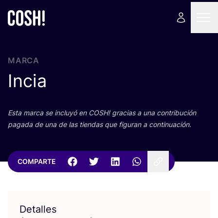
MARCA
Incia
Esta mar­ca se inclu­yó en
COSH
! gra­cias a una con­tri­bu­ción
paga­da de una de las tien­das que figu­ran a continuación.
COMPARTE
Detalles