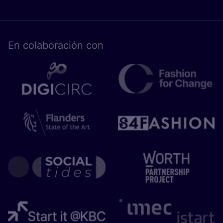
En cola­bo­ra­ción con