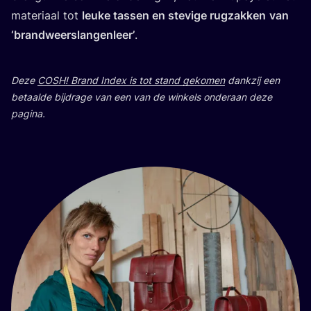
mate­ri­aal tot
leu­ke tas­sen en ste­vi­ge rug­zak­ken
van
‘
brand­weerslan­gen­leer’
.
Deze
COSH
! Brand Index is tot stand geko­men
dank­zij een
betaal­de bij­dra­ge van een van de win­kels onder­aan deze
pagina.