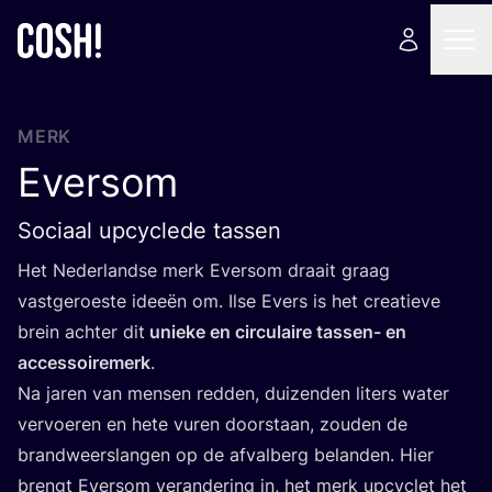
MERK
Eversom
Sociaal upcyclede tassen
Het Neder­land­se merk Ever­som draait graag
vast­ge­roes­te idee­ën om. Ilse Evers is het cre­a­tie­ve
brein ach­ter dit
unie­ke en cir­cu­lai­re tas­sen- en
acces­soi­re­merk
.
Na jaren van men­sen red­den, dui­zen­den liters water
ver­voe­ren en hete vuren door­staan, zou­den de
brand­weerslan­gen op de afval­berg belan­den. Hier
brengt Ever­som ver­an­de­ring in, het merk upcy­clet het