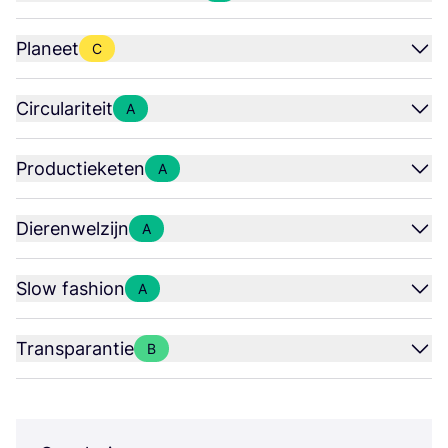
Planeet
C
Circulariteit
A
Productieketen
A
Dierenwelzijn
A
Slow fashion
A
Transparantie
B