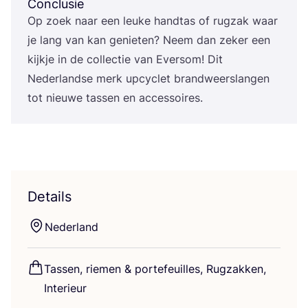
Conclusie
Op zoek naar een leu­ke hand­tas of rug­zak waar
je lang van kan genie­ten? Neem dan zeker een
kijk­je in de col­lec­tie van Ever­som! Dit
Neder­land­se merk upcy­clet brand­weerslan­gen
tot nieu­we tas­sen en accessoires.
Details
Neder­land
Tas­sen, rie­men
&
por­te­feuil­les, Rug­zak­ken,
Interieur