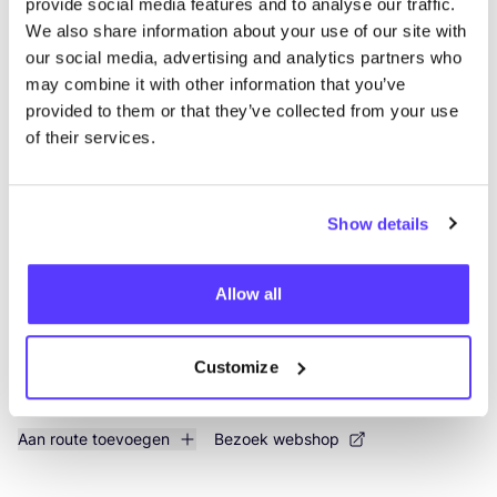
provide social media features and to analyse our traffic.
Zoek
We also share information about your use of our site with
our social media, advertising and analytics partners who
Toon alle 1 winkels in de buurt
may combine it with other information that you’ve
provided to them or that they’ve collected from your use
Urban Bozz | Betty Bozz
of their services.
like
Houtmarkt 164, Breda
Kleding
Accessories
Show details
Allow all
Customize
Aan route toevoegen
Bezoek webshop