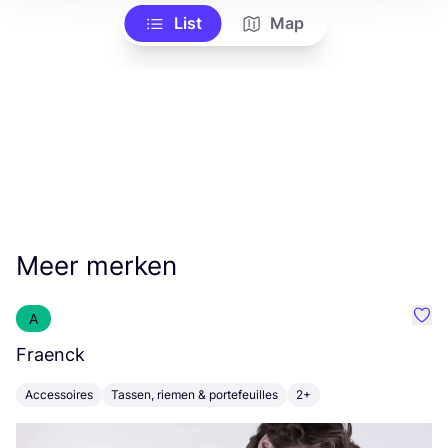
List
Map
Meer merken
A
Favo
Fraenck
L
Accessoires
Tassen, riemen & portefeuilles
2+
K