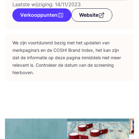
Laatste wijziging: 14/11/2023
Verkooppunten
Website
We zijn voort­du­rend bezig met het upda­ten van
merk­pa­gi­na’s en de
COSH
! Brand Index, het kan zijn
dat de infor­ma­tie op deze pagi­na inmid­dels niet meer
rele­vant is. Con­tro­leer de datum van de scree­ning
hierboven.