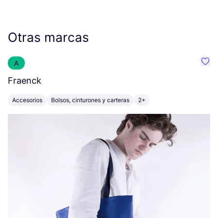
Otras marcas
A
Favo
Fraenck
Z
Accesorios
Bolsos, cinturones y carteras
2+