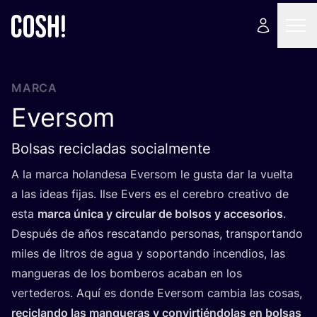
MARCA
Eversom
Bolsas recicladas socialmente
A la mar­ca holan­de­sa Ever­som le gus­ta dar la vuel­ta
a las ideas fijas. Ilse Evers es el cere­bro crea­ti­vo de
esta
mar­ca úni­ca y cir­cu­lar de bol­sos y acce­so­rios
.
Des­pués de años res­ca­tan­do per­so­nas, trans­por­tan­do
miles de litros de agua y sopor­tan­do incen­dios, las
man­gue­ras de los bom­be­ros aca­ban en los
ver­te­de­ros. Aquí es don­de Ever­som cam­bia las cosas,
reci­clan­do las man­gue­ras y con­vir­tién­do­las en bol­sas