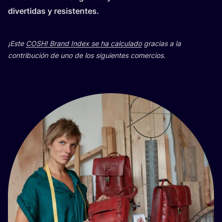
diver­ti­das y resistentes.
¡Este
COSH
! Brand Index se ha cal­cu­la­do
gra­cias a la
con­tri­bu­ción de uno de los siguien­tes comercios.