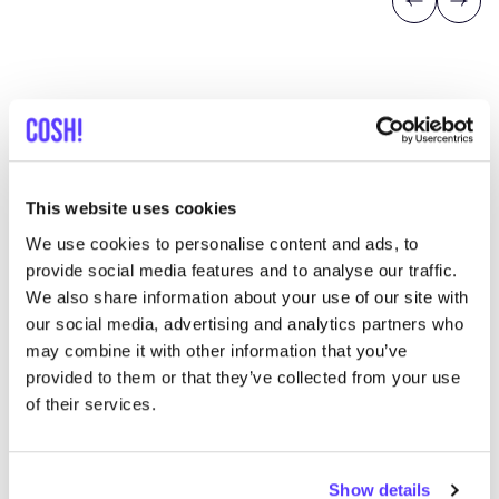
Previous
Next
Descubra dónde comprar
This website uses cookies
Eversom
We use cookies to personalise content and ads, to
provide social media features and to analyse our traffic.
We also share information about your use of our site with
Busc
our social media, advertising and analytics partners who
may combine it with other information that you’ve
Muestra todas las 1 tiendas
provided to them or that they’ve collected from your use
of their services.
Urban Bozz | Betty Bozz
like
Houtmarkt 164, Breda
Ropa
Accesorios
Show details