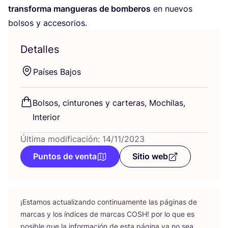
trans­for­ma man­gue­ras de bom­be­ros
en nue­vos
bol­sos y accesorios.
Detalles
Paí­ses Bajos
Bol­sos, cin­tu­ro­nes y car­te­ras, Mochi­las,
Interior
Última modificación: 14/11/2023
Puntos de venta
Sitio web
¡Esta­mos actua­li­zan­do con­ti­nua­men­te las pági­nas de
mar­cas y los índi­ces de mar­cas
COSH
! por lo que es
posi­ble que la infor­ma­ción de esta pági­na ya no sea