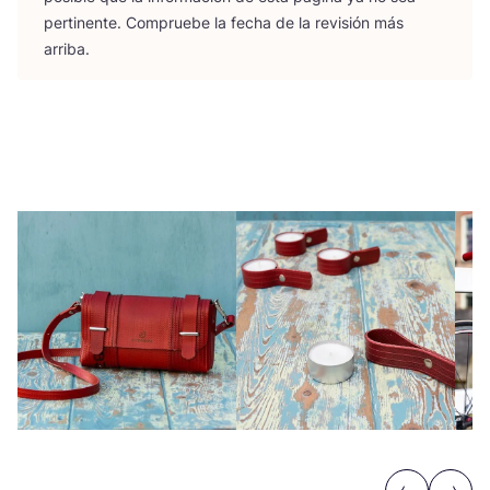
per­ti­nen­te. Com­prue­be la fecha de la revi­sión más
arriba.