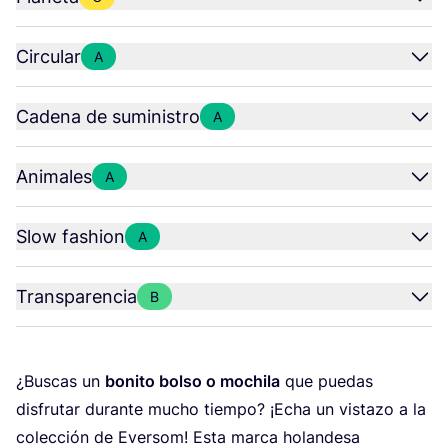
Circular
A
Cadena de suministro
A
Animales
A
Slow fashion
A
Transparencia
B
¿Bus­cas un
boni­to bol­so o mochi­la
que pue­das
dis­fru­tar duran­te mucho tiem­po? ¡Echa un vis­ta­zo a la
colec­ción de Ever­som! Esta mar­ca holan­de­sa