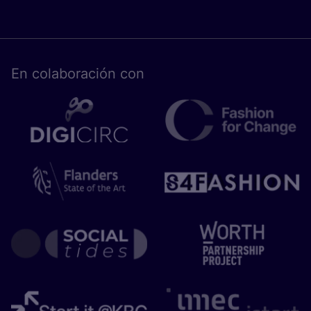
En cola­bo­ra­ción con