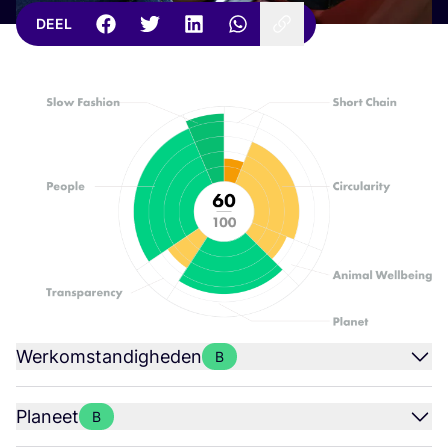
DEEL
Werkomstandigheden
B
Planeet
B