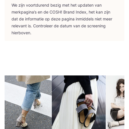
We zijn voort­du­rend bezig met het upda­ten van
merk­pa­gi­na’s en de
COSH
! Brand Index, het kan zijn
dat de infor­ma­tie op deze pagi­na inmid­dels niet meer
rele­vant is. Con­tro­leer de datum van de scree­ning
hierboven.