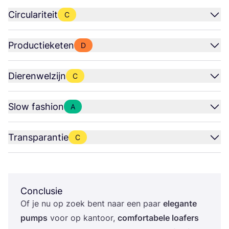
Circulariteit
C
Productieketen
D
Dierenwelzijn
C
Slow fashion
A
Transparantie
C
Conclusie
Of je nu op zoek bent naar een paar
ele­gan­te
pumps
voor op kan­toor,
com­for­ta­be­le loa­fers