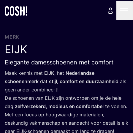
MERK
EIJK
Elegante damesschoenen met comfort
Maak ken­nis met
EIJK
, het
Neder­land­se
schoe­nen­merk
dat
stijl, com­fort en duur­zaam­heid
als
geen ander combineert!
De schoe­nen van
EIJK
zijn ont­wor­pen om je de hele
dag
zelf­ver­ze­kerd, modi­eus en com­for­ta­bel
te voe­len.
Met een focus op hoog­waar­di­ge mate­ri­a­len,
des­kun­dig vak­man­schap en aan­dacht voor detail is elk
paar EIJK-schoe­nen gemaakt om lang te dragen!