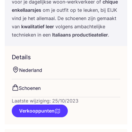
voor je dage­lijk­se woon-werk­ver­keer of
chi­que
enkel­laars­jes
om je out­fit op te leu­ken, bij
EIJK
vind je het alle­maal. De schoe­nen zijn gemaakt
van
kwa­li­ta­tief leer
vol­gens ambach­te­lij­ke
tech­nie­ken in een
Ita­li­aans pro­duc­tie­ate­lier
.
Details
Neder­land
Schoe­nen
Laatste wijziging: 25/10/2023
Verkooppunten