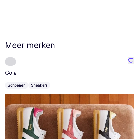
Meer merken
Favo
Gola
L
Schoenen
Sneakers