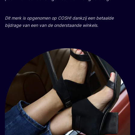
Dit merk is opge­no­men op
COSH
! dank­zij een betaal­de
bij­dra­ge van een van de onder­staan­de winkels.