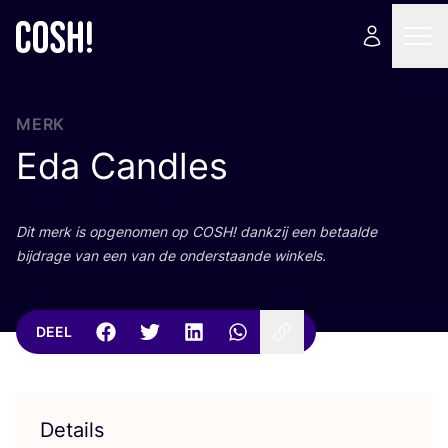
MERK
Eda Candles
Dit merk is opge­no­men op
COSH
! dank­zij een betaal­de
bij­dra­ge van een van de onder­staan­de winkels.
DEEL
Details