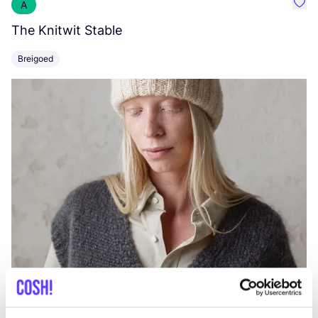
A
Favo
The Knitwit Stable
T
Breigoed