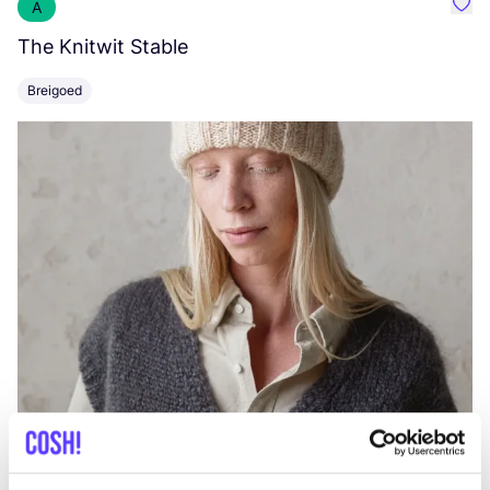
A
Favo
The Knitwit Stable
T
Breigoed