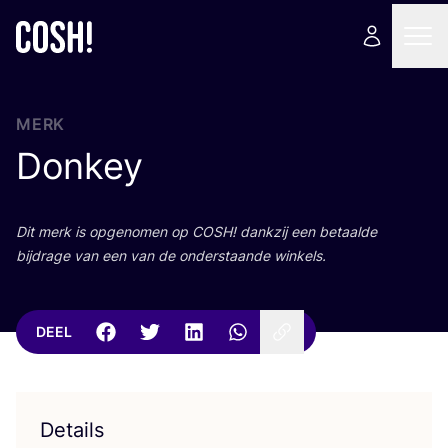
MERK
Donkey
Dit merk is opge­no­men op
COSH
! dank­zij een betaal­de
bij­dra­ge van een van de onder­staan­de winkels.
DEEL
Details