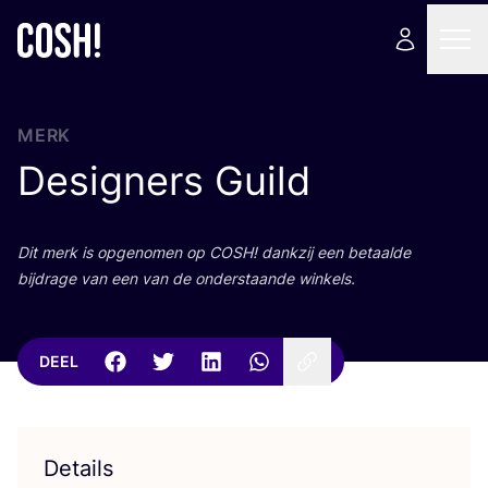
MERK
Designers Guild
Dit merk is opge­no­men op
COSH
! dank­zij een betaal­de
bij­dra­ge van een van de onder­staan­de winkels.
DEEL
Details