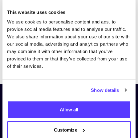
Bezoek website
This website uses cookies
We use cookies to personalise content and ads, to
provide social media features and to analyse our traffic.
We also share information about your use of our site with
our social media, advertising and analytics partners who
may combine it with other information that you’ve
provided to them or that they’ve collected from your use
Previous
Next
of their services.
Show details
Schrijf je in op onze nieuwsbrief
en blijf op de hoogte!
Allow all
Voornaam
*
Customize