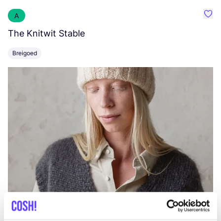
A
Favo
The Knitwit Stable
T
Breigoed