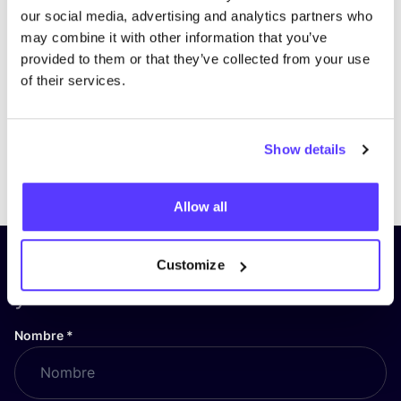
our social media, advertising and analytics partners who
may combine it with other information that you’ve
provided to them or that they’ve collected from your use
of their services.
Show details
Previous
Next
Allow all
¡Suscríbete a nuestro boletín
Customize
y mantente informado!
Nombre
*