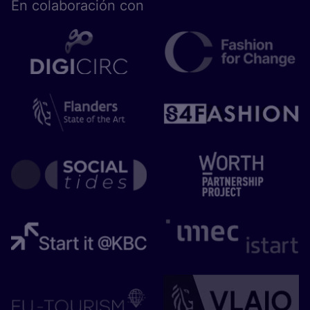
En cola­bo­ra­ción con