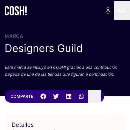
MARCA
Designers Guild
Esta mar­ca se inclu­yó en
COSH
! gra­cias a una con­tri­bu­ción
paga­da de una de las tien­das que figu­ran a continuación.
COMPARTE
Detalles