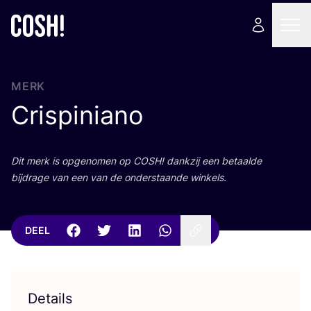
MERK
Crispiniano
Dit merk is opge­no­men op
COSH
! dank­zij een betaal­de
bij­dra­ge van een van de onder­staan­de winkels.
DEEL
Details