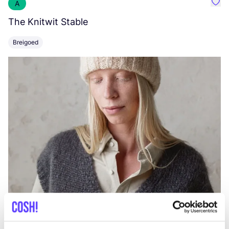
A
Favo
The Knitwit Stable
T
Breigoed