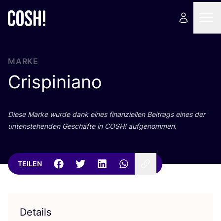
MARKE
Crispiniano
Die­se Mar­ke wur­de dank eines finan­zi­el­len Bei­trags eines der
unten­ste­hen­den Geschäf­te in
COSH
! aufgenommen.
TEILEN
Details