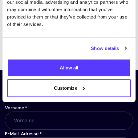
our social media, advertising and analytics partners who
may combine it with other information that you’ve
provided to them or that they’ve collected from your use
of their services.
Show details
Previous
Next
Allow all
Abonniere unseren Newsletter
Customize
und bleibe auf dem Laufenden!
Vorname
*
E-Mail-Adresse
*