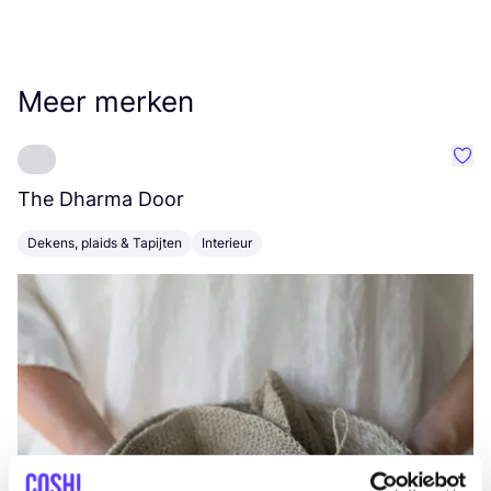
Meer merken
Favo
The Dharma Door
C
Dekens, plaids & Tapijten
Interieur
K