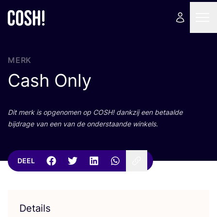
MERK
Cash Only
Dit merk is opge­no­men op
COSH
! dank­zij een betaal­de
bij­dra­ge van een van de onder­staan­de winkels.
DEEL
Details