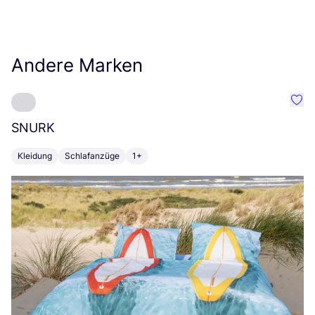
Andere Marken
Favo
SNURK
Su
Kleidung
Schlafanzüge
1+
T