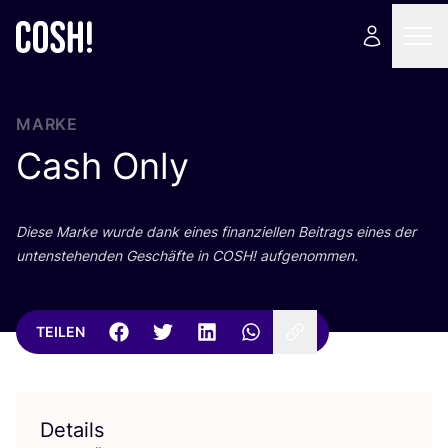
MARKE
Cash Only
Die­se Mar­ke wur­de dank eines finan­zi­el­len Bei­trags eines der
unten­ste­hen­den Geschäf­te in
COSH
! aufgenommen.
TEILEN
Details