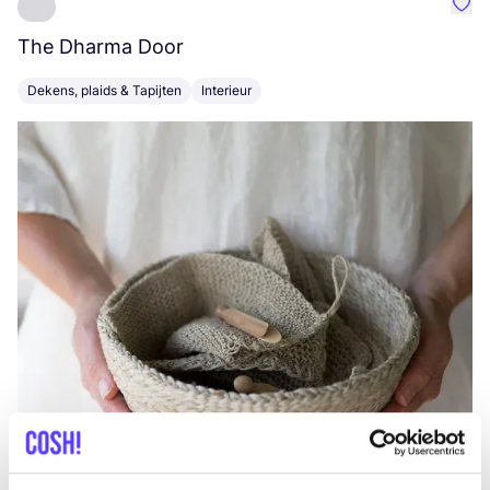
Favo
The Dharma Door
C
Dekens, plaids & Tapijten
Interieur
K