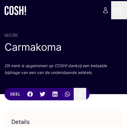
MERK
Carmakoma
Dit merk is opge­no­men op
COSH
! dank­zij een betaal­de
bij­dra­ge van een van de onder­staan­de winkels.
DEEL
Details