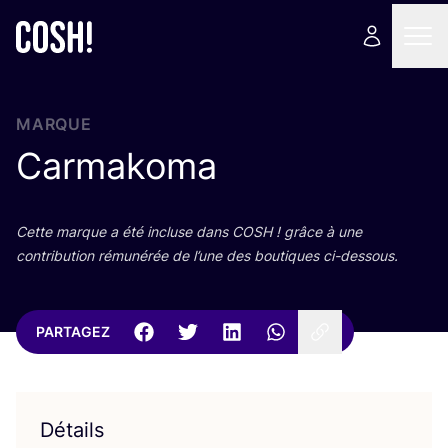
MARQUE
Carmakoma
Cette marque a été incluse dans
COSH
! grâce à une
contri­bu­tion rému­né­rée de l’une des bou­tiques ci-dessous.
PARTAGEZ
Détails