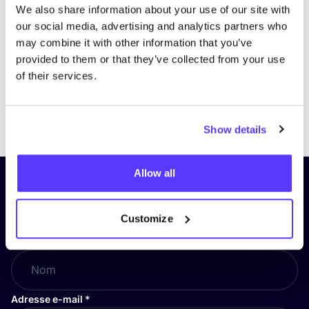
We also share information about your use of our site with
our social media, advertising and analytics partners who
may combine it with other information that you’ve
provided to them or that they’ve collected from your use
of their services.
Previous
Next
Show details
Allow all
Inscrivez-vous à notre lettre
d’information et restez informé !
Customize
Nom
*
Adresse e-mail
*