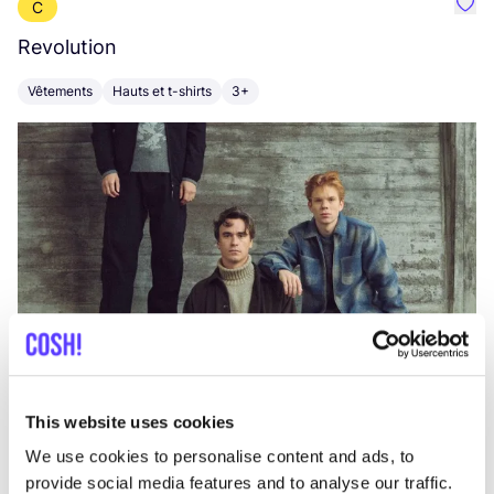
C
Préf
Revolution
E
Vêtements
Hauts et t-shirts
3+
V
This website uses cookies
We use cookies to personalise content and ads, to
provide social media features and to analyse our traffic.