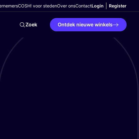
ernemers
COSH! voor steden
Over ons
Contact
Login
Register
Zoek
Ontdek nieuwe winkels