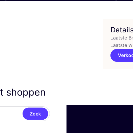
Detail
Laatste B
Laatste w
Verko
nt shoppen
Zoek