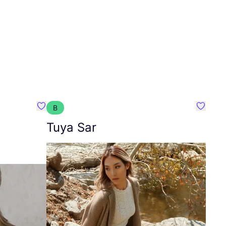
B
Favoriete {naam}
Favorie
Tuya Sar