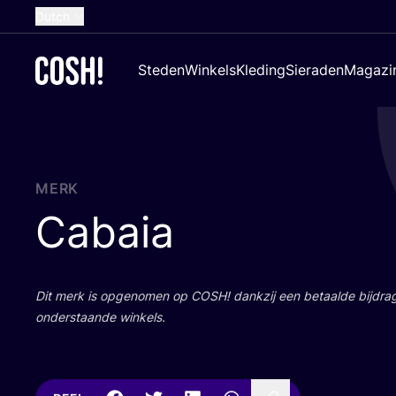
Dutch
English
Steden
Winkels
Kleding
Sieraden
Magazi
French
Spanish
German
Croatian
MERK
Cabaia
Dit merk is opge­no­men op
COSH
! dank­zij een betaal­de bij­dr
onder­staan­de winkels.