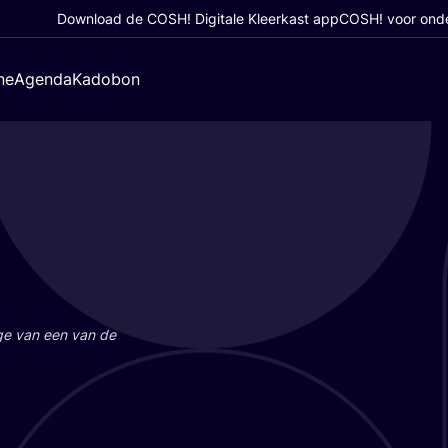
Download de COSH! Digitale Kleerkast app
COSH! voor ond
ne
Agenda
Kadobon
a­ge van een van de