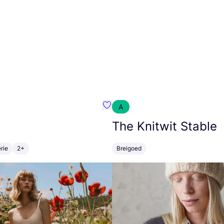
A
m}
Favoriete {naam}
The Knitwit Stable
rie
2+
Breigoed