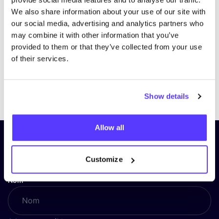
We also share information about your use of our site with
our social media, advertising and analytics partners who
may combine it with other information that you’ve
provided to them or that they’ve collected from your use
of their services.
Previous
Next
Show details
Allow all
Inscrivez-vous à notre lettre
d’information et restez informé !
Customize
Nom
*