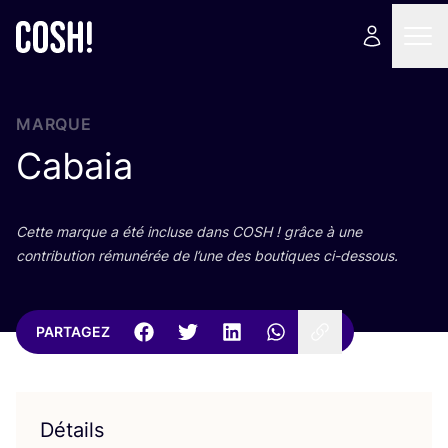
MARQUE
Cabaia
Cette marque a été incluse dans
COSH
! grâce à une
contri­bu­tion rému­né­rée de l’une des bou­tiques ci-dessous.
PARTAGEZ
Détails