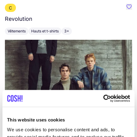
C
Préf
Revolution
E
Vêtements
Hauts et t-shirts
3+
V
This website uses cookies
We use cookies to personalise content and ads, to
provide social media features and to analyse our traffic.