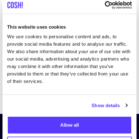
This website uses cookies
We use cookies to personalise content and ads, to
Bezoek website
provide social media features and to analyse our traffic.
We also share information about your use of our site with
our social media, advertising and analytics partners who
may combine it with other information that you’ve
provided to them or that they’ve collected from your use
of their services.
Previous
Next
Show details
Allow all
Schrijf je in op onze nieuwsbrief
en blijf op de hoogte!