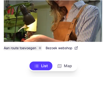
Aan route toevoegen
Bezoek webshop
List
Map