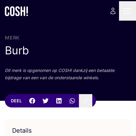
MERK
Burb
Dit merk is opge­no­men op
COSH
! dank­zij een betaal­de
bij­dra­ge van een van de onder­staan­de winkels.
DEEL
Details