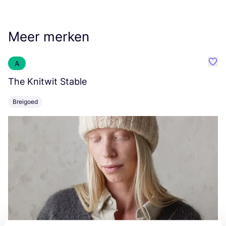
Meer merken
A
Favo
The Knitwit Stable
T
Breigoed