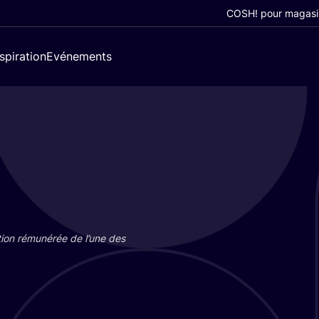
COSH! pour magasi
nspiration
Evénements
tion rému­né­rée de l’une des