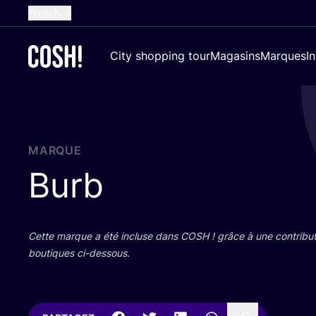
French
English
City shopping tour
Magasins
Marques
I
Dutch
Spanish
German
Croatian
MARQUE
Burb
Cette marque a été incluse dans
COSH
! grâce à une contri­bu­
bou­tiques ci-dessous.