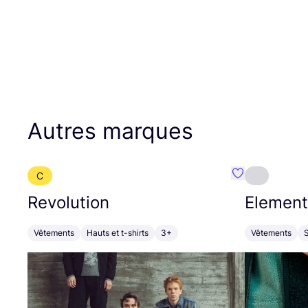
Autres marques
C
Préféré {nom}
Revolution
Element
Vêtements
Hauts et t-shirts
3+
Vêtements