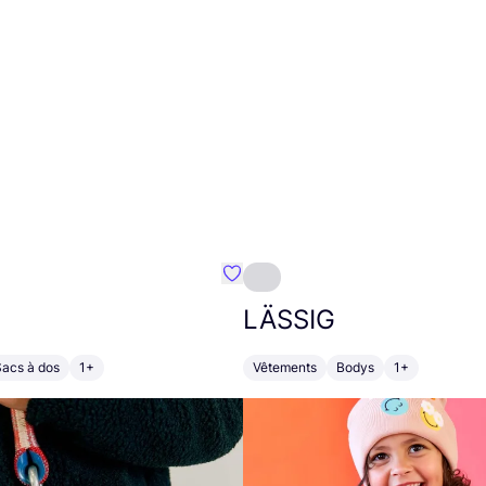
Préféré {nom}
LÄSSIG
Sacs à dos
1+
Vêtements
Bodys
1+