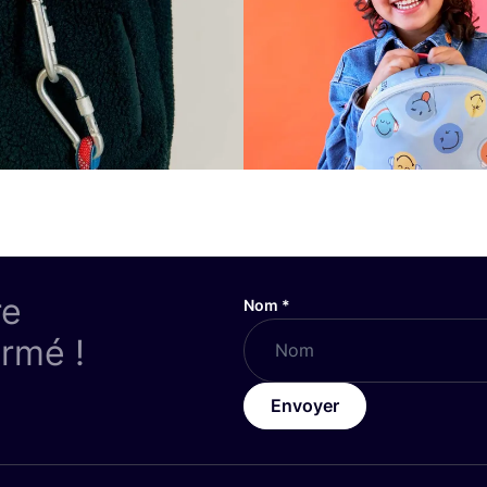
re
Nom
*
ormé !
Envoyer