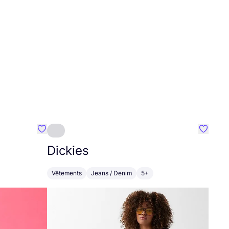
Préféré {nom}
Préféré
Dickies
Vêtements
Jeans / Denim
5+