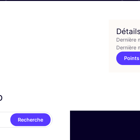
Détail
Dernière 
Dernière 
Points
rb
Recherche