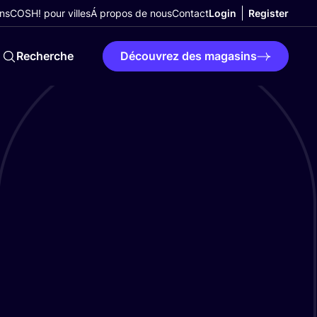
ns
COSH! pour villes
Á propos de nous
Contact
Login
Register
Recherche
Découvrez des magasins