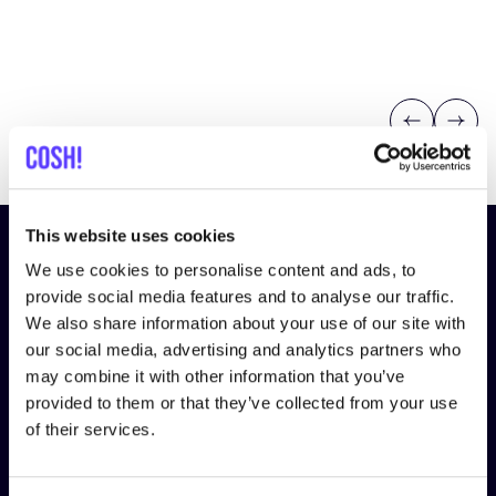
Previous
Next
This website uses cookies
Schrijf je in op onze nieuwsbrief
We use cookies to personalise content and ads, to
en blijf op de hoogte!
provide social media features and to analyse our traffic.
We also share information about your use of our site with
Voornaam
*
our social media, advertising and analytics partners who
may combine it with other information that you’ve
provided to them or that they’ve collected from your use
of their services.
E-mail
*