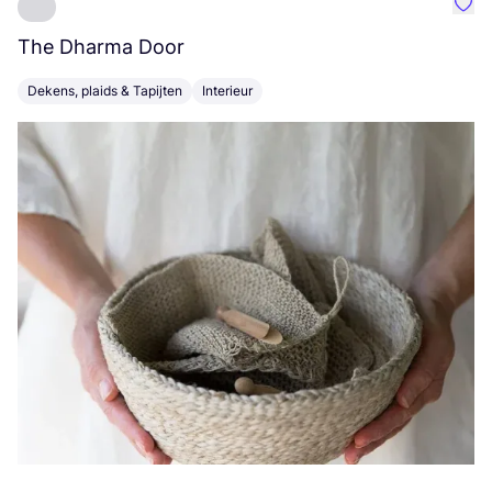
Favo
The Dharma Door
C
Dekens, plaids & Tapijten
Interieur
K