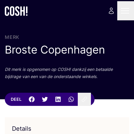
MERK
Broste Copenhagen
Dit merk is opge­no­men op
COSH
! dank­zij een betaal­de
bij­dra­ge van een van de onder­staan­de winkels.
DEEL
Details