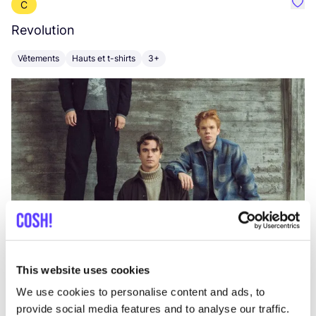
C
Préf
Revolution
E
Vêtements
Hauts et t-shirts
3+
V
This website uses cookies
We use cookies to personalise content and ads, to
provide social media features and to analyse our traffic.