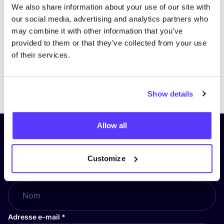
We also share information about your use of our site with
our social media, advertising and analytics partners who
may combine it with other information that you’ve
provided to them or that they’ve collected from your use
of their services.
Previous
Next
Show details
Allow all
Inscrivez-vous à notre lettre
d’information et restez informé !
Customize
Nom
*
Adresse e-mail
*